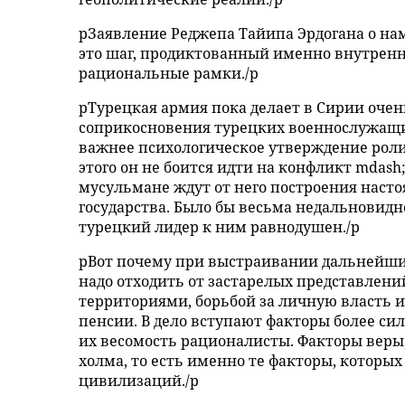
pЗаявление Реджепа Тайипа Эрдогана о на
это шаг, продиктованный именно внутренн
рациональные рамки./p
pТурецкая армия пока делает в Сирии очен
соприкосновения турецких военнослужащих 
важнее психологическое утверждение роли
этого он не боится идти на конфликт mdash
мусульмане ждут от него построения насто
государства. Было бы весьма недальновидн
турецкий лидер к ним равнодушен./p
pВот почему при выстраивании дальнейши
надо отходить от застарелых представлений
территориями, борьбой за личную власть 
пенсии. В дело вступают факторы более си
их весомость рационалисты. Факторы веры
холма, то есть именно те факторы, которы
цивилизаций./p