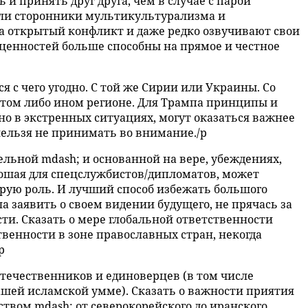
и принять друг друга, чем в случае с парой
сли сторонники мультикультурализма и
а открытый конфликт и даже редко озвучивают свои
 ценностей больше способны на прямое и честное
 с чего угодно. С той же Сирии или Украины. Со
в том либо ином регионе. Для Трампа принципы и
но в экстренных ситуациях, могут оказаться важнее
, нельзя не принимать во внимание./p
льной mdash; и основанной на вере, убеждениях,
рошая для спецслужбистов/дипломатов, может
брую роль. И лучший способ избежать большого
а заявить о своем видении будущего, не прячась за
сти. Сказать о мере глобальной ответственности
твенности в зоне православных стран, некогда
p
течественников и единоверцев (в том числе
шей исламской умме). Сказать о важности приятия
твом mdash; от северокорейского до иранского.