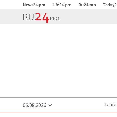
News24.pro
Life24.pro
Ru24.pro
Today2
Глав
06.08.2026