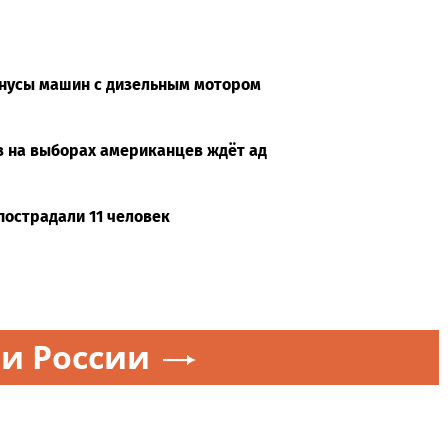
s'
week
инусы машин с дизельным мотором
в на выборах американцев ждёт ад
пострадали 11 человек
и России