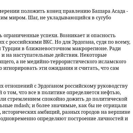
мерении положить конец правлению Башара Асада -
им миром. Шаг, не укладывающийся в сугубо
ь ограниченные успехи. Возникает и опасность
с российскими ВКС. Но для Эрдогана, судя по всему,
 Турции в ближневосточном макрорегионе. Ради
; и на наступательные действия. Некоторые
ящего, а не медийно-террористического исламского
о игнорировать эти ожидания и считать, что сам
х отношений с Эрдоганом российскому руководству
 о том, что все в политике определяется нефтью,
или стремлением спокойно дожить до политической
льные mdash; и более значимые, как бы не отрицали
, исторических амбиций, разных городов на вершине
х одновременно определяют построение личностей и