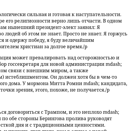
логически сильная и готовая к наступательности.
е его религиозности верно лишь отчасти. В одном
ам нынешний президент-элект заявил: Я
 людей об этом не знает. Просто не знает. Я горжусь
ться и одержу победу, я буду величайшим
вителем христиан за долгое время./p
ация может превалировать над осторожностью и
дбор госсекретаря для новой администрации mdash;
лом связи с внешним миром, а также
) истеблишментом. Он должен хотя бы в чем-то
лого дома. У мормона Митта Ромни mdash; кандидата,
очки зрения, этого, похоже, не получается./p
ся договориться с Трампом, и это неплохо mdash;
я по обе стороны Берингова пролива руководят
есткой дня и с традиционными ценностями.