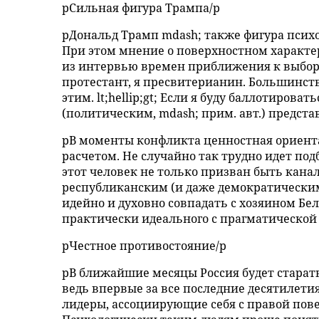
pСильная фигура Трампа/p
pДональд Трамп mdash; также фигура психо
При этом мнение о поверхностном характер
из интервью времен приближения к выбор
протестант, я пресвитерианин. Большинство
этим. lt;hellip;gt; Если я буду баллотирова
(политическим, mdash; прим. авт.) предста
pВ моменты конфликта ценностная ориент
расчетом. Не случайно так трудно идет по
этот человек не только призван быть кана
республиканским (и даже демократическим
идейно и духовно совпадать с хозяином Бе
практически идеального с прагматической т
pЧестное противостояние/p
pВ ближайшие месяцы Россия будет старать
ведь впервые за все последние десятилети
лидеры, ассоциирующие себя с правой пов