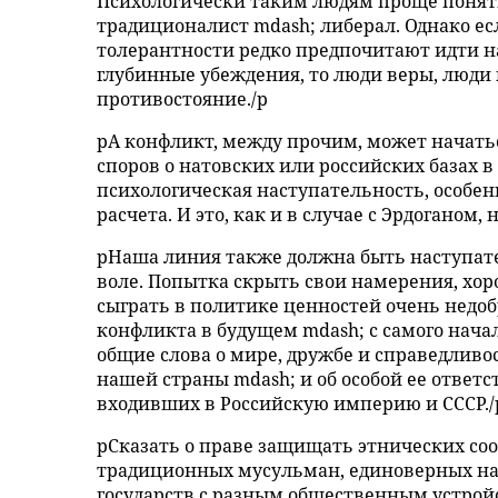
Психологически таким людям проще понять 
традиционалист mdash; либерал. Однако е
толерантности редко предпочитают идти н
глубинные убеждения, то люди веры, люди
противостояние./p
pА конфликт, между прочим, может начаться
споров о натовских или российских базах 
психологическая наступательность, особен
расчета. И это, как и в случае с Эрдоганом
pНаша линия также должна быть наступате
воле. Попытка скрыть свои намерения, хо
сыграть в политике ценностей очень недо
конфликта в будущем mdash; с самого начал
общие слова о мире, дружбе и справедливо
нашей страны mdash; и об особой ее ответс
входивших в Российскую империю и СССР./
pСказать о праве защищать этнических соо
традиционных мусульман, единоверных на
государств с разным общественным устройс