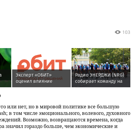
103
а
Эксперт «ОБИТ»
Радио ЭНЕРДЖИ (NRG)
оценил влияние
собирает команду на
топливной ситуации
Tour de Russie в
на рынок электроники
Петербурге
p
то или нет, но в мировой политике все большую
h; в том числе эмоционального, волевого, духовного
беждений. Возможно, возвращаются времена, когда
а значил гораздо больше, чем экономические и