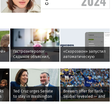
ей»
Гастроэнтеролог
«Скорозвон» запустил
Садыков объяснил,
автоматическую
как сахар в рационе
замену номеров при
ускоряет
снижении
изнашивание тканей
контактности
ks
Ted Cruz urges Senate
Brewers offer for Tarik
s
to stay in Washington
Skubal revealed — and
until Protect College
it’s better than the
Sports Act passes this
Dodgers