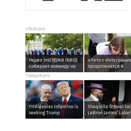
Life24.pro
Радио ЭНЕРДЖИ (NRG)
«Лето с Интеграци
собирает команду на
продолжается в
Tour de Russie в
августе —
Today24.pro
Петербурге
заключительный
месяц программы
FIFA denies Infantino is
Shaquille O'Neal tal
seeking Trump
LeBron James' Laker
administration help as
legacy, why his new
pressure mounts over
76ers might be