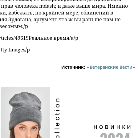
е прав человека mdash; и даже выше мира. Именно
вки, избежать, по крайней мере, обвинений в
 для Эрдогана, аргумент что ж вы раньше нам не
 весомым./p
rticles/49619Реальное время/a/p
tty Images/p
Источник:
«Ветеранские Вести»