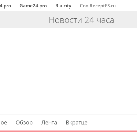
4.pro
Game24.pro
Ria.city
CoolReceptES.ru
Новости 24 часа
ное
Обзор
Лента
Вкратце