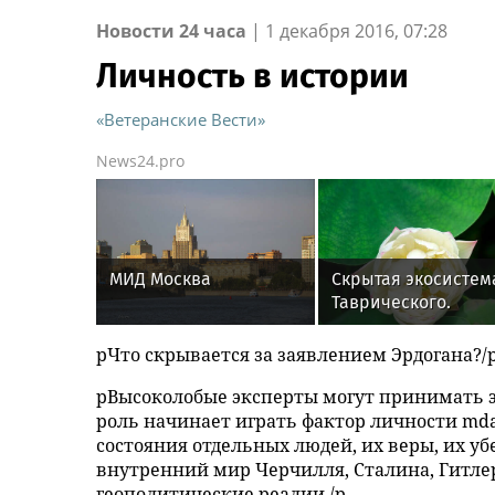
Новости 24 часа
|
1 декабря 2016, 07:28
Личность в истории
«Ветеранские Вести»
News24.pro
МИД Москва
Скрытая экосистем
Таврического.
pЧто скрывается за заявлением Эрдогана?/
pВысоколобые эксперты могут принимать э
роль начинает играть фактор личности mdas
состояния отдельных людей, их веры, их у
внутренний мир Черчилля, Сталина, Гитлер
геополитические реалии./p