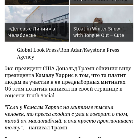
аэропорту
Благовещенска
«Деловые Линии» в
Stoat in Winter Snow
Челябинске
with Tongue Out – Cute
переезжают на новый
Wildlife Portrait
адрес
Global Look Press/Ron Adar/Keystone Press
Agency
Экс-президент США Дональд Трамп обвинил вице-
президента Камалу Харрис в том, что та платит
людям за участие в ее предвыборных митингах.
Об этом политик написал на своей странице в
соцсети Truth Social.
"Если у Камалы Харрис на митинге тысяча
человек, то пресса сходит с ума и говорит о том,
какой он масштабный, а она просто проплачивает
толпу"
, – написал Трамп.