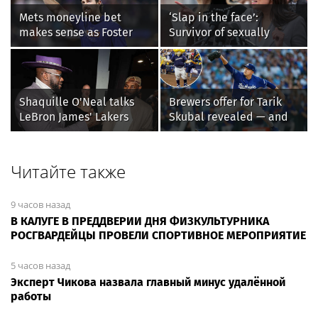
Mets moneyline bet
‘Slap in the face’:
makes sense as Foster
Survivor of sexually
Griffin faces first start
explicit deepfakes
with Cleveland
lashes out over
Guardians
Republicans stalling on
AOC’s AI crimes bill
Shaquille O'Neal talks
Brewers offer for Tarik
LeBron James' Lakers
Skubal revealed — and
legacy, why his new 76ers
it’s better than the
might be extremely
Dodgers
'dangerous'
Читайте также
9 часов назад
В КАЛУГЕ В ПРЕДДВЕРИИ ДНЯ ФИЗКУЛЬТУРНИКА
РОСГВАРДЕЙЦЫ ПРОВЕЛИ СПОРТИВНОЕ МЕРОПРИЯТИЕ
5 часов назад
Эксперт Чикова назвала главный минус удалённой
работы