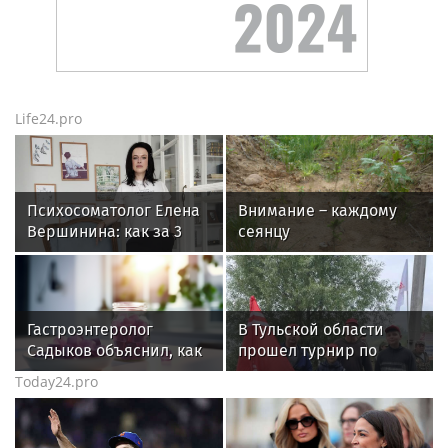
Life24.pro
Психосоматолог Елена
Внимание – каждому
Вершинина: как за 3
сеянцу
минуты вернуть себе
равновесие
Гастроэнтеролог
В Тульской области
Садыков объяснил, как
прошел турнир по
сахар в рационе
рыбной ловле среди
Today24.pro
ускоряет изнашивание
команд
тканей
железнодорожников