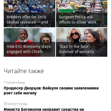
необычные добавки в
шоколаде реально
работают, а какие -
Brewers offer for Tarik
Gurgaon Police ask
маркетинг
Skubal revealed — and
offices to allow 'work
it’s better than the
from home' as heavy rain
Dodgers
floods roads again
How Eric Bieniemy stays
‘Slap in the face’:
engaged with Chiefs
Survivor of sexually
while tending to wife,
explicit deepfakes
who recovers from
lashes out over
alleged shooting by son
Republicans stalling on
Читайте также
AOC’s AI crimes bill
7 часов назад
Продюсер Дворцов: Вайкуле своими заявлениями
роет себе могилу
38 минут назад
Министр Богомолов направит средства на