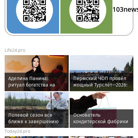
103new
Life24.pro
Аделина Панина:
Пермский ЧОП провёл
ритуал богатства на
мощный Турслёт—2026:
сахар
фото, результаты и
впечатления от
мероприятия
Полевой сезон все
Основатель
ближе к завершению
кондитерской фабрики
«Dy’Nastie» Георгий
Today24.pro
Хачинян: как