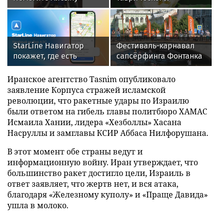
продолжать
реабилитацию
StarLine Навигатор
Фестиваль-карнавал
покажет, где есть
сапсёрфинга Фонтанка
топливо и сколько
SUP-2026. Крюков
придется ждать на АЗС
канал. Санкт-Петербург
Иранское агентство Tasnim опубликовало
заявление Корпуса стражей исламской
революции, что ракетные удары по Израилю
были ответом на гибель главы политбюро ХАМАС
Исмаила Хании, лидера «Хезболлы» Хасана
Насруллы и замглавы КСИР Аббаса Нилфорушана.
В этот момент обе страны ведут и
информационную войну. Иран утверждает, что
большинство ракет достигло цели, Израиль в
ответ заявляет, что жертв нет, и вся атака,
благодаря «Железному куполу» и «Праще Давида»
ушла в молоко.