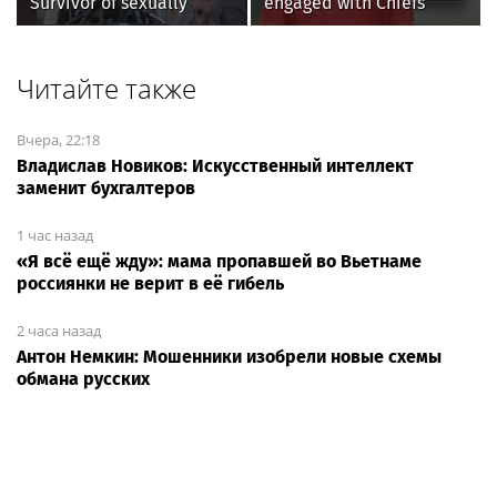
Survivor of sexually
engaged with Chiefs
explicit deepfakes
while tending to wife,
lashes out over
who recovers from
Republicans stalling on
alleged shooting by son
Читайте также
AOC’s AI crimes bill
Вчера, 22:18
Владислав Новиков: Искусственный интеллект
заменит бухгалтеров
1 час назад
«Я всё ещё жду»: мама пропавшей во Вьетнаме
россиянки не верит в её гибель
2 часа назад
Антон Немкин: Мошенники изобрели новые схемы
обмана русских