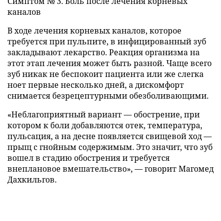
Симптом № 3. Боль после лечения корневых
каналов
В ходе лечения корневых каналов, которое
требуется при пульпите, в инфицированный зуб
закладывают лекарство. Реакция организма на
этот этап лечения может быть разной. Чаще всего
зуб никак не беспокоит пациента или же слегка
ноет первые несколько дней, а дискомфорт
снимается безрецептурными обезболивающими.
«Неблагоприятный вариант — обострение, при
котором к боли добавляются отек, температура,
пульсация, а на десне появляется свищевой ход —
прыщ с гнойным содержимым. Это значит, что зуб
вошел в стадию обострения и требуется
внеплановое вмешательство», — говорит Магомед
Дахкильгов.
Боль может появиться и уже после пломбировки
корневых каналов, когда нерв удален. Это тоже
совершенно нормально: на пломбировочный