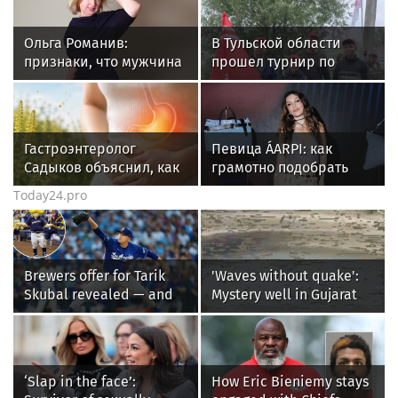
Ольга Романив:
В Тульской области
признаки, что мужчина
прошел турнир по
скоро сделает
рыбной ловле среди
предложение
команд
железнодорожников
Гастроэнтеролог
Певица ÁARPI: как
Садыков объяснил, как
грамотно подобрать
амброзия может влиять
гардероб для
Today24.pro
на ЖКТ
выступлений
Brewers offer for Tarik
'Waves without quake':
Skubal revealed — and
Mystery well in Gujarat
it’s better than the
baffles locals as water
Dodgers
ripples for 5 days; watch
‘Slap in the face’:
How Eric Bieniemy stays