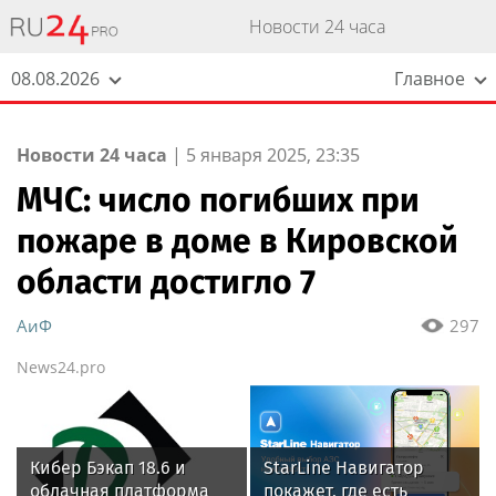
Новости 24 часа
08.08.2026
Главное
Новости 24 часа
|
5 января 2025, 23:35
МЧС: число погибших при
пожаре в доме в Кировской
области достигло 7
АиФ
297
News24.pro
Кибер Бэкап 18.6 и
StarLine Навигатор
облачная платформа
покажет, где есть