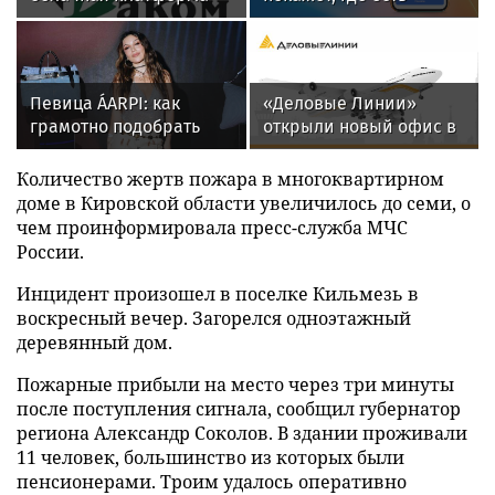
SpaceVM 6.5.9. успешно
топливо и сколько
прошли испытания на
придется ждать на АЗС
совместимость
Певица ÁARPI: как
«Деловые Линии»
грамотно подобрать
открыли новый офис в
гардероб для
аэропорту
выступлений
Благовещенска
Количество жертв пожара в многоквартирном
доме в Кировской области увеличилось до семи, о
чем проинформировала пресс-служба МЧС
России.
Инцидент произошел в поселке Кильмезь в
воскресный вечер. Загорелся одноэтажный
деревянный дом.
Пожарные прибыли на место через три минуты
после поступления сигнала, сообщил губернатор
региона Александр Соколов. В здании проживали
11 человек, большинство из которых были
пенсионерами. Троим удалось оперативно