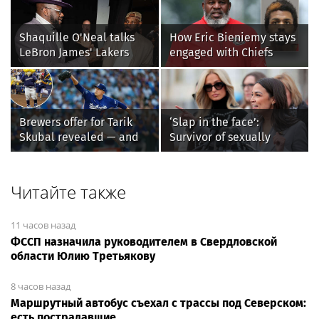
Shaquille O'Neal talks
How Eric Bieniemy stays
LeBron James' Lakers
engaged with Chiefs
legacy, why his new 76ers
while tending to wife,
might be extremely
who recovers from
'dangerous'
alleged shooting by son
Brewers offer for Tarik
‘Slap in the face’:
Skubal revealed — and
Survivor of sexually
it’s better than the
explicit deepfakes
Dodgers
lashes out over
Republicans stalling on
Читайте также
AOC’s AI crimes bill
11 часов назад
ФССП назначила руководителем в Свердловской
области Юлию Третьякову
8 часов назад
Маршрутный автобус съехал с трассы под Северском:
есть пострадавшие