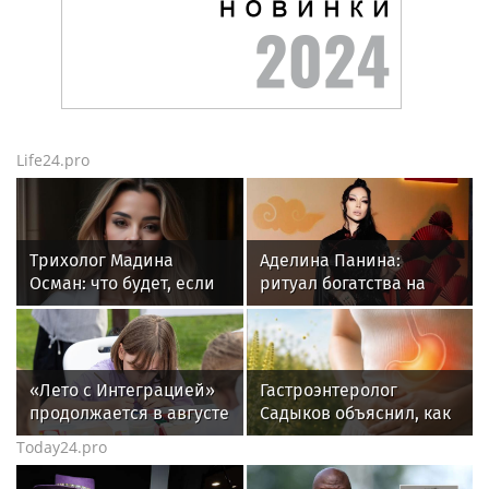
Life24.pro
Трихолог Мадина
Аделина Панина:
Осман: что будет, если
ритуал богатства на
мыть голову ежедневно
сахар
«Лето с Интеграцией»
Гастроэнтеролог
продолжается в августе
Садыков объяснил, как
— заключительный
амброзия может влиять
Today24.pro
месяц программы
на ЖКТ