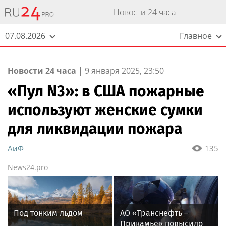
Новости 24 часа
07.08.2026
Главное
Новости 24 часа
|
9 января 2025, 23:50
«Пул N3»: в США пожарные
используют женские сумки
для ликвидации пожара
АиФ
135
News24.pro
Под тонким льдом
АО «Транснефть –
Прикамье» повысило