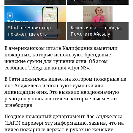
надежность
производственной
инфраструктуры в
четырех регионах
StarLine Навигатор
Каждый шаг — победа.
покажет, где есть
Помогите Айсылу
топливо и сколько
продолжать
придется ждать на АЗС
реабилитацию
В американском штате Калифорния заметили
пожарных, которые используют брендовые
женские сумки для тушения огня. Об этом
сообщает Telegram-канал «Пул N3».
В Сети появилось видео, на котором пожарные из
Лос-Анджелеса используют сумочки для
ликвидации огня. Это вызвало неоднозначную
реакцию у пользователей, которые высмеяли
огнеборцев.
Позднее пожарный департамент Лос-Анджелеса
(LAFD) опроверг эту информацию, заявив, что на
видео пожарные держат в руках не женские