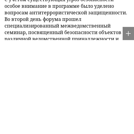
особое внимание в программе было уделено
вопросам антитеррористической защищенности.
Во второй день форума прошел
специализированный межведомственный
семинар, посвященный безопасности объектов
различной ведомственной принадлежности и
сфер деятельности. Ключевой новацией стало
расширение круга участников – к дискуссии
присоединились представители аппарата НАК, а
также Генпрокуратуры, ФСБ, МЧС, Минкультуры,
Минпросвещения и Минцифры России.
Главной темой второго дня стал «круглый стол»,
посвященный безопасности объектов
инфраструктуры. Участники детально
рассмотрели комплекс мер по укреплению
безопасности объектов железнодорожного
транспорта, потребительского рынка,
образовательных учреждений, учреждений
культуры и мест массового пребывания граждан.