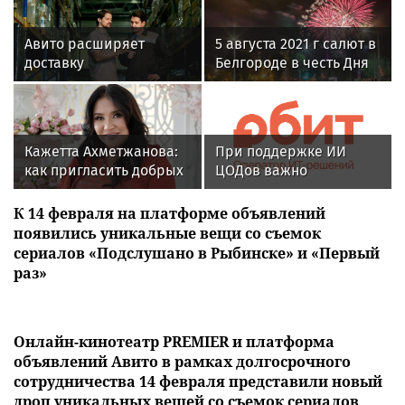
Авито расширяет
5 августа 2021 г салют в
доставку
Белгороде в честь Дня
крупногабаритных
города
товаров вместе с
«Байкал Сервис»
Кажетта Ахметжанова:
При поддержке ИИ
как пригласить добрых
ЦОДов важно
духов в новый дом
опираться на
рыночный спрос
К 14 февраля на платформе объявлений
появились уникальные вещи со съемок
сериалов «Подслушано в Рыбинске» и «Первый
раз»
Онлайн-кинотеатр PREMIER и платформа
объявлений Авито в рамках долгосрочного
сотрудничества 14 февраля представили новый
дроп уникальных вещей со съемок сериалов