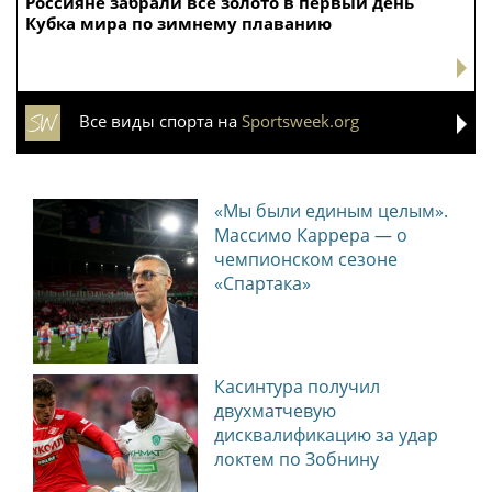
Россияне забрали все золото в первый день
Кубка мира по зимнему плаванию
Все виды спорта на
Sportsweek.org
«Мы были единым целым».
Массимо Каррера — о
чемпионском сезоне
«Спартака»
Касинтура получил
двухматчевую
дисквалификацию за удар
локтем по Зобнину