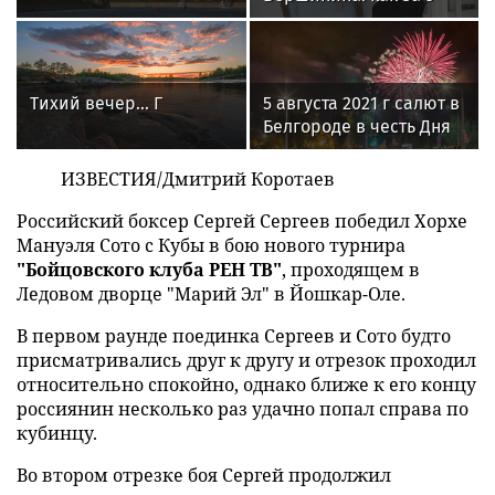
минуты вернуть себе
равновесие
Тихий вечер... Г
5 августа 2021 г салют в
Белгороде в честь Дня
города
ИЗВЕСТИЯ/Дмитрий Коротаев
Российский боксер Сергей Сергеев победил Хорхе
Мануэля Сото с Кубы в бою нового турнира
"Бойцовского клуба РЕН ТВ"
, проходящем в
Ледовом дворце "Марий Эл" в Йошкар-Оле.
В первом раунде поединка Сергеев и Сото будто
присматривались друг к другу и отрезок проходил
относительно спокойно, однако ближе к его концу
россиянин несколько раз удачно попал справа по
кубинцу.
Во втором отрезке боя Сергей продолжил