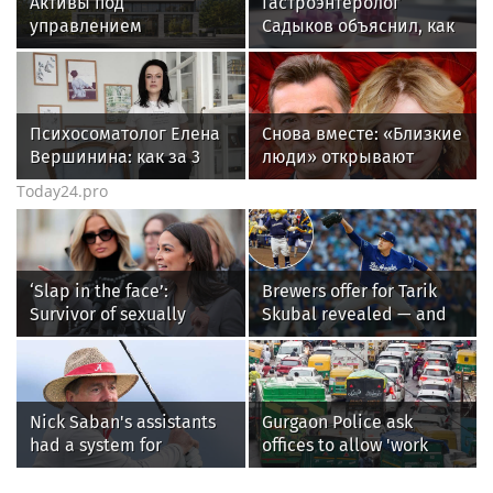
Активы под
Гастроэнтеролог
управлением
Садыков объяснил, как
инвесткомпании AMCH
сахар в рационе
превысили $50 млн
ускоряет изнашивание
тканей
Психосоматолог Елена
Снова вместе: «Близкие
Вершинина: как за 3
люди» открывают
минуты вернуть себе
новый театральный
Today24.pro
равновесие
сезон
‘Slap in the face’:
Brewers offer for Tarik
Survivor of sexually
Skubal revealed — and
explicit deepfakes
it’s better than the
lashes out over
Dodgers
Republicans stalling on
AOC’s AI crimes bill
Nick Saban's assistants
Gurgaon Police ask
had a system for
offices to allow 'work
sneaking onto golf
from home' as heavy rain
courses without him
floods roads again