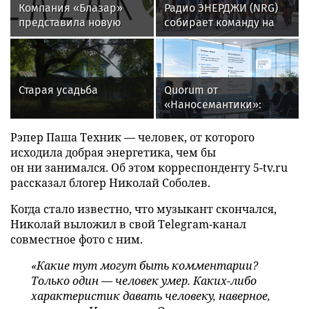
Компания «Блазар»
Радио ЭНЕРДЖИ (NRG)
представила новую
собирает команду на
версию системы
Tour de Russie в
контроля сетевого
Петербурге
доступа Blazar NAC 3.0
Старая усадьба
Quorum от
«Наносемантики»:
новая ИИ-платформа
для автоматической
Рэпер Паша Техник — человек, от которого
обработки
исходила добрая энергетика, чем бы
корпоративных встреч
он ни занимался. Об этом корреспонденту 5-tv.ru
рассказал блогер Николай Соболев.
Когда стало известно, что музыкант скончался,
Николай выложил в свой Telegram-канал
совместное фото с ним.
«Какие тут могут быть комментарии?
Только один — человек умер. Каких-либо
характеристик давать человеку, наверное,