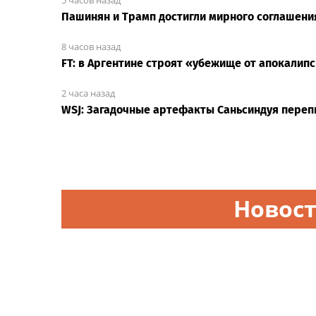
5 часов назад
Пашинян и Трамп достигли мирного соглашени
8 часов назад
FT: в Аргентине строят «убежище от апокалип
2 часа назад
WSJ: Загадочные артефакты Саньсиндуя пере
Новост