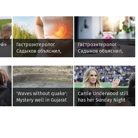
ей»
Гастроэнтеролог
Гастроэнтеролог
Садыков объяснил,
Садыков объяснил,
как амброзия может
как сахар в рационе
влиять на ЖКТ
ускоряет
изнашивание тканей
'Waves without quake':
Carrie Underwood still
Mystery well in Gujarat
has her Sunday Night
baffles locals as water
Football fastball,
ripples for 5 days;
awkward Jim Harbaugh
g on
watch
& Baywatch Livvy
Dunne!