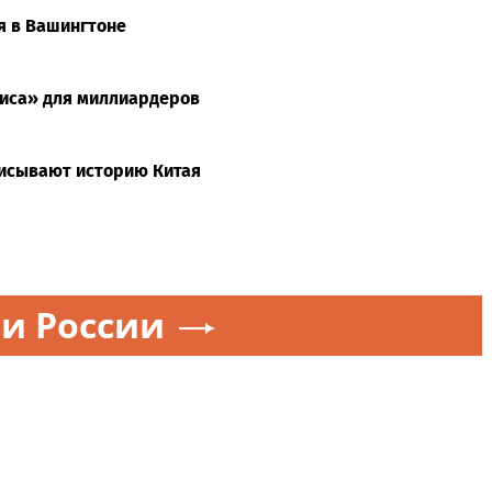
я в Вашингтоне
сиса» для миллиардеров
писывают историю Китая
и России