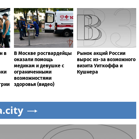
н в
В Москве росгвардейцы
Рынок акций России
оказали помощь
вырос из-за возможного
медикам и девушке с
визита Уиткоффа и
вки
ограниченными
Кушнера
возможностями
трии
здоровья (видео)
a.city