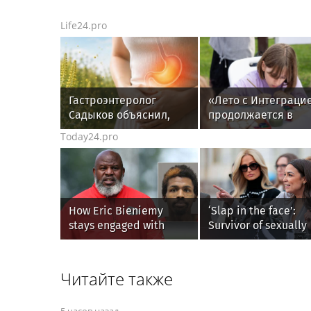
Life24.pro
Гастроэнтеролог
«Лето с Интеграци
Садыков объяснил,
продолжается в
как амброзия может
августе —
Today24.pro
влиять на ЖКТ
заключительный
месяц программы
How Eric Bieniemy
‘Slap in the face’:
stays engaged with
Survivor of sexually
Chiefs while tending to
explicit deepfakes
wife, who recovers from
lashes out over
alleged shooting by son
Republicans stallin
Читайте также
AOC’s AI crimes bill