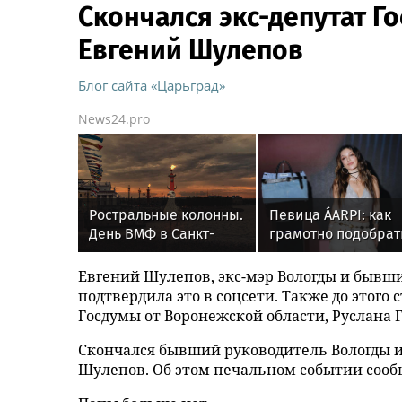
Скончался экс-депутат 
Евгений Шулепов
Блог сайта «Царьград»
News24.pro
Ростральные колонны.
Певица ÁARPI: как
День ВМФ в Санкт-
грамотно подобрат
Петербурге.
гардероб для
выступлений
Евгений Шулепов, экс-мэр Вологды и бывши
подтвердила это в соцсети. Также до этого 
Госдумы от Воронежской области, Руслана Г
Скончался бывший руководитель Вологды и
Шулепов. Об этом печальном событии сообщ