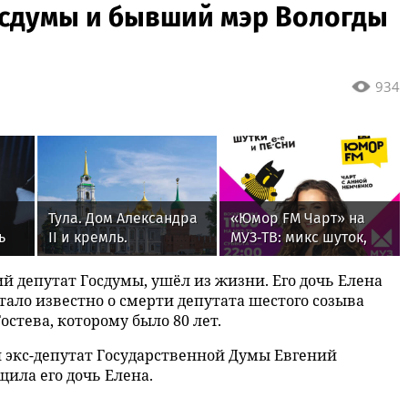
Госдумы и бывший мэр Вологды
934
Тула. Дом Александра
«Юмор FM Чарт» на
ь
II и кремль.
МУЗ‑ТВ: микс шуток,
песен и позитива
й депутат Госдумы, ушёл из жизни. Его дочь Елена
стало известно о смерти депутата шестого созыва
остева, которому было 80 лет.
 экс-депутат Государственной Думы Евгений
ила его дочь Елена.