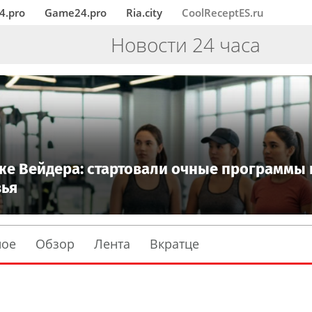
4.pro
Game24.pro
Ria.city
CoolReceptES.ru
Новости 24 часа
же Вейдера: стартовали очные программы 
вья
ное
Обзор
Лента
Вкратце