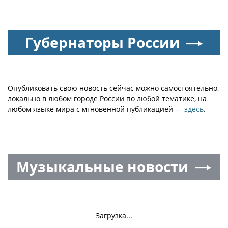
канатная дорога поднимает к облакам, открывая
захватывающие панорамы на зеркальную гладь
Манжерокского озера и извилистую Катунь.
• Чемал – душа алтайского туризма. Помимо
знаменитой ГЭС и острова Патмос с высеченным в
скале храмом, здесь царит атмосфера абсолютного
умиротворения. Прогулка по «Козьей тропе»
вдоль бушующей реки заряжает энергией лучше
любого энергетика.
• Алтайский Марс (Кызыл-Чин) – фантастическое
зрелище. Холмы переливаются всеми оттенками
красного, желтого и фиолетового из-за
полиметаллических руд. Ощущение, будто вы
высадились где-то в американской Аризоне или
на другой планете, только вокруг – родные
российские просторы.
Отдых на Алтае невозможно представить без
движения. Обязательно стоит попробовать:
• Сплавы по реке Катунь. Бурлящие пороги
сменяются спокойными плесами. Это идеальный