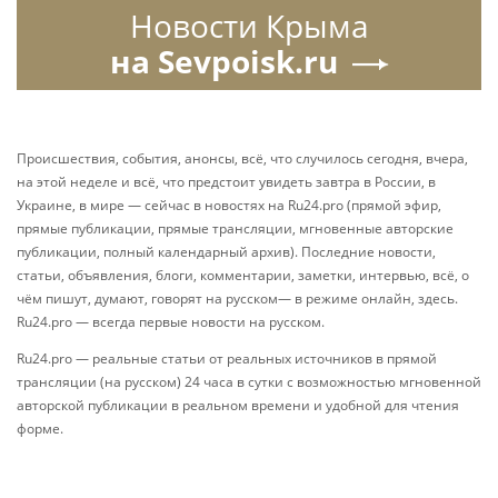
Алтайский филиал РАНХиГС
538
Туризм становится мощным драйвером
обновления региональной инфраструктуры,
привлекая в Россию всё больше
путешественников из-за рубежа и стимулируя
внутренний спрос. Ответом на растущую
популярность путешествий по стране становится
активное расширение географии и форматов
отдыха при поддержке государства: повсеместно
возводятся современные курорты и отели
мирового уровня.
«Алтай – это не просто точка на карте, а
настоящее место силы и один из самых
впечатляющих туристических регионов России.
Главные жемчужины маршрута:
• Манжерок – современный всесезонный курорт у
подножия горы Малая Синюха. Зимой здесь
работают отличные горнолыжные трассы, а летом