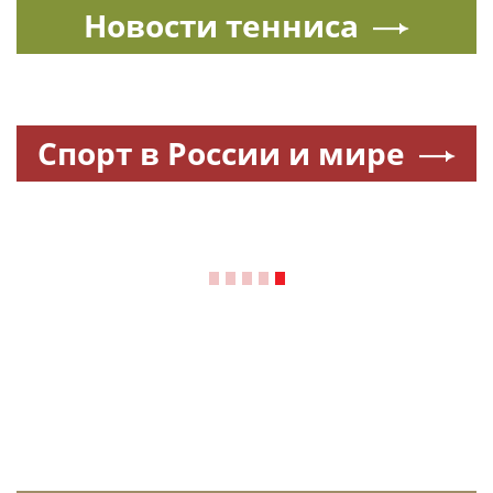
Новости тенниса
Спорт в России и мире
Новости 24 часа
|
04:59
Активный туризм на Алтае:
сплавы, конные прогулки и
треккинг