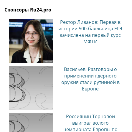
баланс адреналина и созерцания дикой природы.
Вода Катуни имеет невероятный изумрудный
оттенок, который особенно красив в солнечную
погоду.
• Конные прогулки. Путешествие верхом через
перевалы и поля позволяет добраться до тех мест,
куда не проедет ни один внедорожник. В седле
время замедляется, позволяя полностью слиться с
ритмом природы.
• Треккинг. Пешие походы к Каракольским
озерам, на смотровую площадку Чертов палец
или к водопадам Камышлинскому и Корбу станут
настоящим испытанием выносливости и наградят
видами, которые останутся в памяти навсегда», –
прокомментировал Виктор Исаев, доцент
кафедры гуманитарных и естественнонаучных
дисциплин Алтайского филиала РАНХиГС, к. и. н.
Источник:
Алтайский филиал РАНХиГС