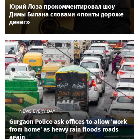
Юрий Лоза прокомментировал шоу
Димы Билана словами «понты дороже
денег»
NEWS EVERY DAY
Gurgaon Police ask offices to allow 'work
from home' as heavy rain floods roads
again