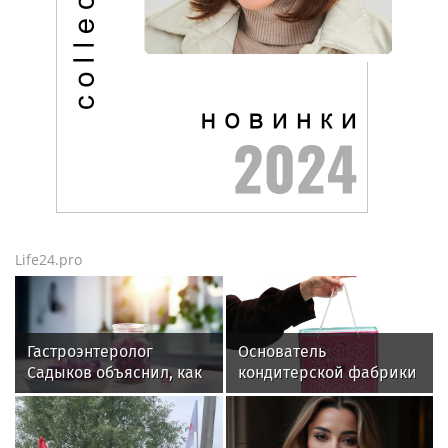
Life24.pro
Гастроэнтеролог
Основатель
Садыков объяснил, как
кондитерской фабрики
сахар в рационе
«Dy’Nastie» Георгий
ускоряет изнашивание
Хачинян: как
тканей
необычные добавки в