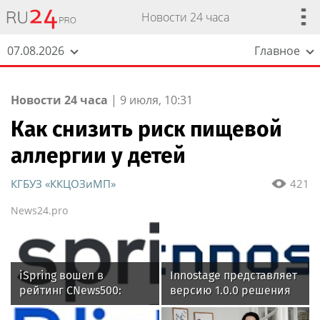
Новости 24 часа
07.08.2026
Главное
Новости 24 часа
|
9 июля, 10:31
Как снизить риск пищевой
аллергии у детей
КГБУЗ «ККЦОЗиМП»
421
News24.pro
iSpring вошел в
Innostage представляет
рейтинг CNews500:
версию 1.0.0 решения
крупнейшие ИТ-
Innostage TDIR