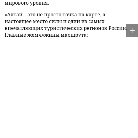
мирового уровня.
«Алтай – это не просто точка на карте, а
настоящее место силы и один из самых
впечатляющих туристических регионов России.
Главные жемчужины маршрута:
• Манжерок – современный всесезонный курорт у
подножия горы Малая Синюха. Зимой здесь
работают отличные горнолыжные трассы, а летом
канатная дорога поднимает к облакам, открывая
захватывающие панорамы на зеркальную гладь
Манжерокского озера и извилистую Катунь.
• Чемал – душа алтайского туризма. Помимо
знаменитой ГЭС и острова Патмос с высеченным в
скале храмом, здесь царит атмосфера абсолютного
умиротворения. Прогулка по «Козьей тропе»
вдоль бушующей реки заряжает энергией лучше
любого энергетика.
• Алтайский Марс (Кызыл-Чин) – фантастическое
зрелище. Холмы переливаются всеми оттенками
красного, желтого и фиолетового из-за