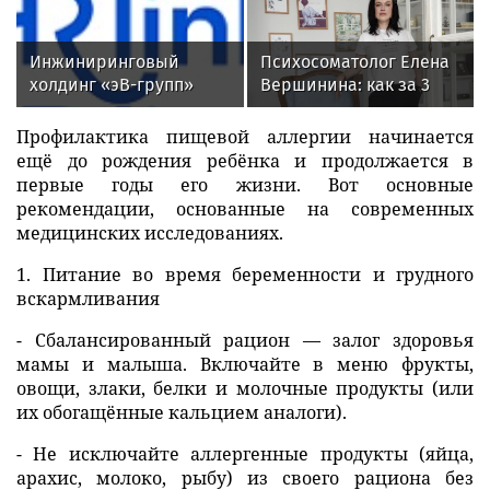
компании России
Интеллектуальная
автоматизация
расследования
Инжиниринговый
Психосоматолог Елена
инцидентов ИБ
холдинг «эВ-групп»
Вершинина: как за 3
ускорил кадровый
минуты вернуть себе
документооборот с
равновесие
Профилактика пищевой аллергии начинается
помощью HRlink
ещё до рождения ребёнка и продолжается в
первые годы его жизни. Вот основные
рекомендации, основанные на современных
медицинских исследованиях.
1. Питание во время беременности и грудного
вскармливания
- Сбалансированный рацион — залог здоровья
мамы и малыша. Включайте в меню фрукты,
овощи, злаки, белки и молочные продукты (или
их обогащённые кальцием аналоги).
- Не исключайте аллергенные продукты (яйца,
арахис, молоко, рыбу) из своего рациона без