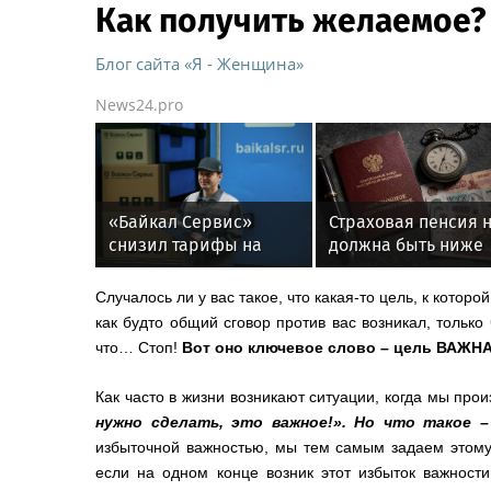
Как получить желаемое?
Блог сайта «Я - Женщина»
News24.pro
«Байкал Сервис»
Страховая пенсия 
снизил тарифы на
должна быть ниже
перевозку
40% среднего
электроинструмента
заработка за
Случалось ли у вас такое, что какая-то цель, к котор
предпенсионный г
как будто общий сговор против вас возникал, только
работы
что… Стоп!
Вот оно ключевое слово – цель ВАЖНА
Как часто в жизни возникают ситуации, когда мы про
нужно сделать, это важное!». Но что такое 
избыточной важностью, мы тем самым задаем этому
если на одном конце возник этот избыток важности,