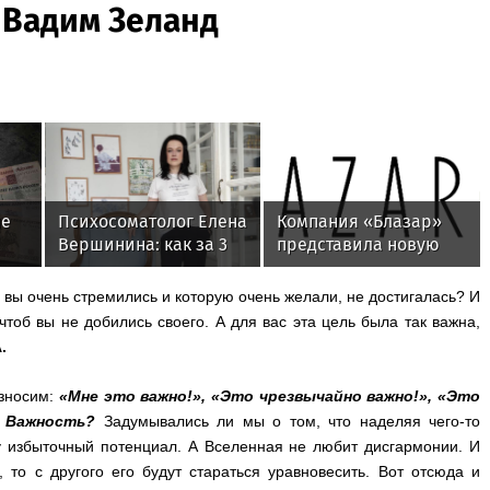
 Вадим Зеланд
не
Психосоматолог Елена
Компания «Блазар»
Вершинина: как за 3
представила новую
минуты вернуть себе
версию системы
равновесие
контроля сетевого
ой вы очень стремились и которую очень желали, не достигалась? И
од
доступа Blazar NAC 3.0
 чтоб вы не добились своего. А для вас эта цель была так важна,
.
износим:
«Мне это важно!», «Это чрезвычайно важно!», «Это
– Важность?
Задумывались ли мы о том, что наделяя чего-то
 избыточный потенциал. А Вселенная не любит дисгармонии. И
 то с другого его будут стараться уравновесить. Вот отсюда и