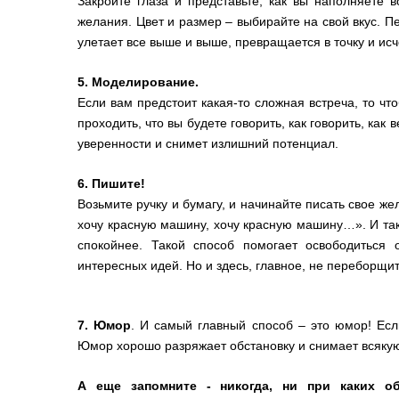
Закройте глаза и представьте, как вы наполняете 
желания. Цвет и размер – выбирайте на свой вкус. П
улетает все выше и выше, превращается в точку и исч
5. Моделирование.
Если вам предстоит какая-то сложная встреча, то что
проходить, что вы будете говорить, как говорить, как
уверенности и снимет излишний потенциал.
6. Пишите!
Возьмите ручку и бумагу, и начинайте писать свое ж
хочу красную машину, хочу красную машину…». И так 
спокойнее. Такой способ помогает освободиться 
интересных идей. Но и здесь, главное, не переборщит
7. Юмор
. И самый главный способ – это юмор! Есл
Юмор хорошо разряжает обстановку и снимает всякую
А еще запомните - никогда, ни при каких о