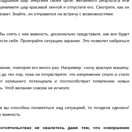
воздушный шар энергией своей цели, желаемого результата или
еревяжите шар красивой лентой и отпустите его. Смотрите, как он
езает. Знайте, он отправился на встречу с возможностями.
бы снять с нее важность, досконально представьте, как все будет
 вести себя. Проиграйте ситуацию заранее. Это позволит набраться
елание, повторяя его много раз. Например: «хочу красную машину,
до тех пор, пока не почувствуете, что напряжение спало и стало
от излишнего потенциала и поспособствует появлению новых
ь. Чтоб желание совсем не исчезло.
и вы способны посмеяться над ситуацией, то полдела сделано!
 важность.
бстоятельствах не хвалитесь даже тем, что совершенно