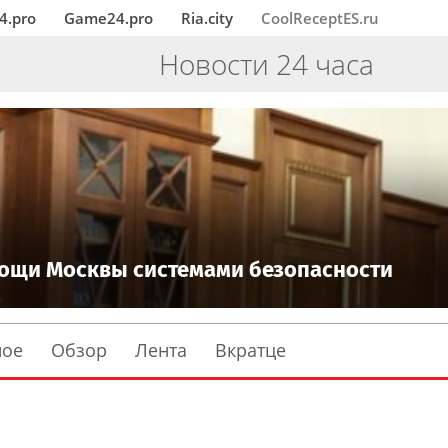
4.pro
Game24.pro
Ria.city
CoolReceptES.ru
Новости 24 часа
мощи Москвы системами безопасности
ное
Обзор
Лента
Вкратце