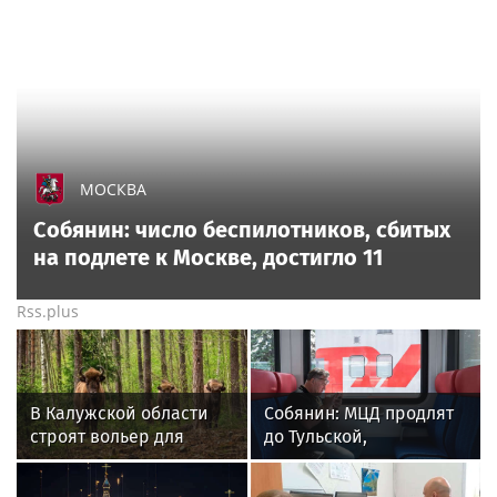
МОСКВА
Собянин: число беспилотников, сбитых
на подлете к Москве, достигло 11
Rss.plus
В Калужской области
Собянин: МЦД продлят
строят вольер для
до Тульской,
краснокнижных
Владимирской
животных
и Ярославской