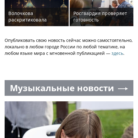
областей
Волочкова
Росгвардия проверяет
раскритиковала
готовность
концерт Билана в
образовательных
Москве за плохую
учреждений к новому
организацию
учебному году
Опубликовать свою новость сейчас можно самостоятельно,
локально в любом городе России по любой тематике, на
любом языке мира с мгновенной публикацией —
здесь
.
Музыкальные новости