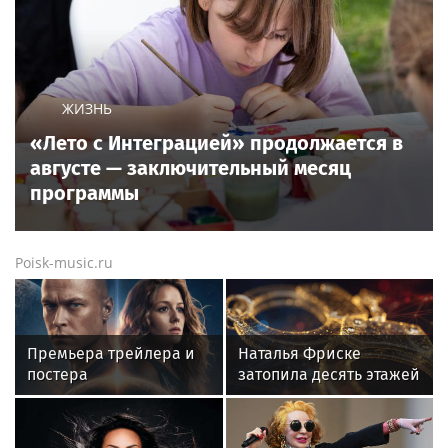
ЖИЗНЬ
«Лето с Интеграцией» продолжается в
августе — заключительный месяц
программы
Poisk-music.ru
Премьера трейлера и
Наталья Фриске
постера
затопила десять этажей
фантастического
в Москве, соседи
блокбастера «Девятая
подали в суд
планета»