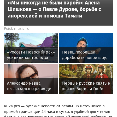
«Мы никогда не были парой»: Алена
Шишкова — о Павле Дурове, борьбе с
анорексией и помощи Тимати
Poisk-music.ru
«Россети Новосибирск»
Певец пообещал
усилили контроль за
доработать новое шоу,
незаконными
подвергнутое критике
подвесами ВОЛС: охват
проверок вырос в 1,5
раза
Александр Ревва
Первые русские святые
высказался о разводе
князья Борис и Глеб:
Михаила Галустяна с
история гибели и
супругой
почему их почитают до
сих пор
Ru24.pro — русские новости от реальных источников в
прямой трансляции 24 часа в сутки, в удобной для чтения
форме, с возможностью мгновенной авторской публикации