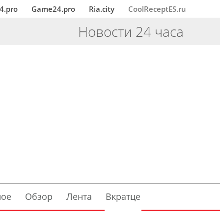
4.pro
Game24.pro
Ria.city
CoolReceptES.ru
Новости 24 часа
ное
Обзор
Лента
Вкратце