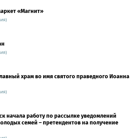
маркет «Магнит»
ия)
ан
ия)
славный храм во имя святого праведного Иоанна
ия)
ск начала работу по рассылке уведомлений
олодых семей – претендентов на получение
ия)