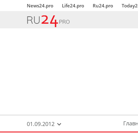
News24.pro
Life24.pro
Ru24.pro
Today2
Глав
01.09.2012