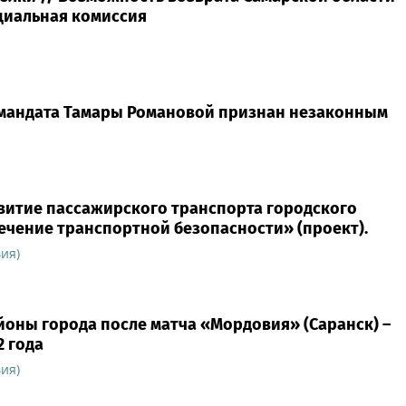
циальная комиссия
о мандата Тамары Романовой признан незаконным
витие пассажирского транспорта городского
печение транспортной безопасности» (проект).
ия)
айоны города после матча «Мордовия» (Саранск) –
2 года
ия)