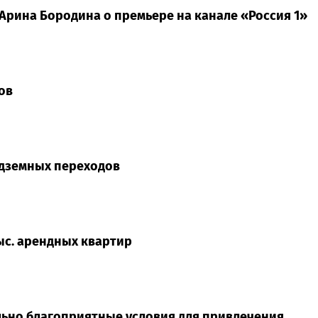
 Арина Бородина о премьере на канале «Россия 1»
ов
одземных переходов
тыс. арендных квартир
ьно благоприятные условия для привлечения