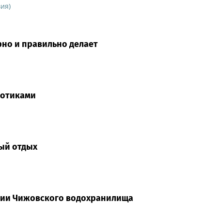
ия)
рно и правильно делает
котиками
вый отдых
ории Чижовского водохранилища