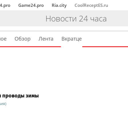
4.pro
Game24.pro
Ria.city
CoolReceptES.ru
Новости 24 часа
ное
Обзор
Лента
Вкратце
и проводы зимы
ия)