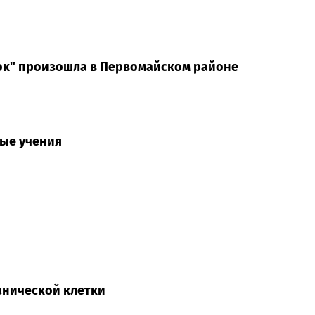
ок" произошла в Первомайском районе
ные учения
анической клетки