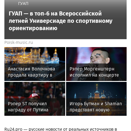
ГУАП
ГУАП — в топ‑6 на Всероссийской
летней Универсиаде по спортивному
ориентированию
Poisk-music.ru
Анастасия Волочкова
Рэпер Моргенштерн
продала квартиру в
исполнил на концерте
Питере из-за суда с УК
песню Мии Бойки
"Базовый минимум"
Рэпер ST получил
Игорь Бутман и Shaman
награду от Путина
представят новую
премьеру 27 октября
Ru24.pro — русские новости от реальных источников в