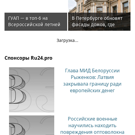
ГУАП — в топ‑6 на
В Петербурге обновят
Всероссийской летней
фасады домов, где
Универсиаде по
жили Чайковский и
спортивному
Тургенев
Загрузка...
ориентированию
Спонсоры Ru24.pro
Глава МИД Белоруссии
Рыженков: Латвия
закрывала границу ради
европейских денег
Российские военные
научились находить
повреждения оптоволокна