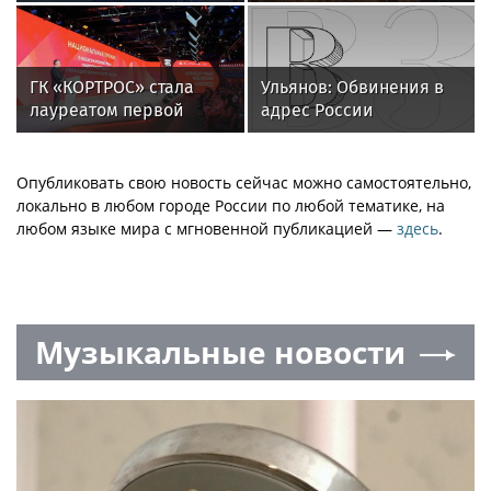
Удерживающий сейчас
Бразилии и Никарагуа
) русского вологодского
в этом году
писателя и поэта
Андрея Малышева (
ГК «КОРТРОС» стала
Ульянов: Обвинения в
роман опубликован в
лауреатом первой
адрес России
2016 г. )
Национальной премии
показывают
в области архитектуры
неуважение властей
и градостроительства
Франции к народу
Опубликовать свою новость сейчас можно самостоятельно,
за проект района
локально в любом городе России по любой тематике, на
«Академический»
любом языке мира с мгновенной публикацией —
здесь
.
Музыкальные новости