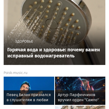
ЗДОРОВЬЕ
Горячая вода и здоровье: почему важен
исправный водонагреватель
Poisk-music.ru
Певец Билан признался
Артур Парфенчиков
в слушателям в любви
вручил орден "Сампо"
после критики
семье Бориса Одлиса