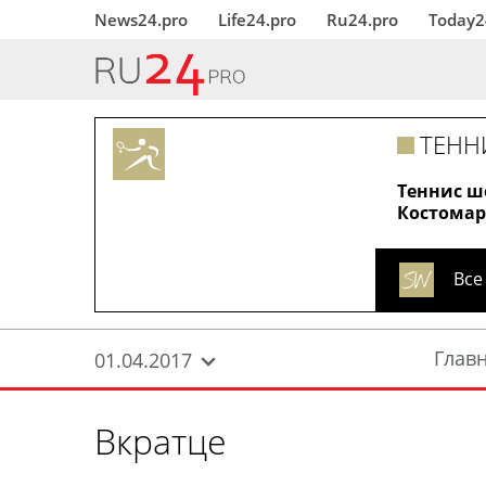
News24.pro
Life24.pro
Ru24.pro
Today2
ТЕНН
Теннис ш
Костомар
Все
Глав
01.04.2017
Вкратце