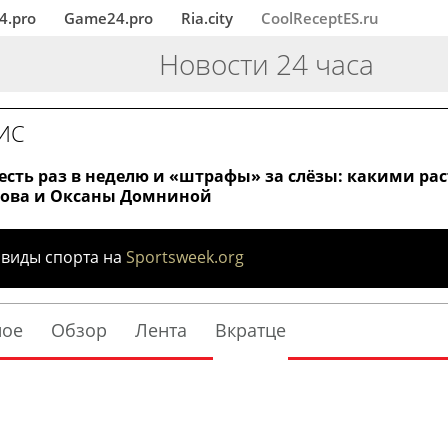
4.pro
Game24.pro
Ria.city
CoolReceptES.ru
Новости 24 часа
ИС
есть раз в неделю и «штрафы» за слёзы: какими ра
ова и Оксаны Домниной
 виды спорта на
Sportsweek.org
ное
Обзор
Лента
Вкратце