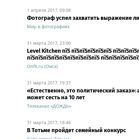
1 апреля 2017, 09:08
Фотограф успел захватить выражение лиц
Мир в фотографиях
31 марта 2017, 23:00
Level Kitchen пїЅ пїЅпїЅпїЅпїЅпїЅ пїЅпїЅпїЅ
пїЅпїЅпїЅпїЅпїЅпїЅпїЅпїЅпїЅ пїЅпїЅпїЅпїЅпї
Onfit.ru (Омск)
31 марта 2017, 19:37
«Естественно, это политический заказ»:
может сесть на 10 лет
Телеканал «ДОЖДЬ»
31 марта 2017, 18:46
В Тотьме пройдет семейный конкурс
Сайт города Тотьма