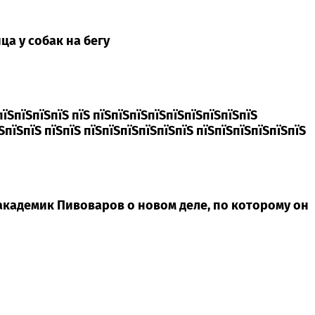
а у собак на бегу
пїЅпїЅпїЅпїЅ пїЅ пїЅпїЅпїЅпїЅпїЅпїЅпїЅпїЅпїЅ
ЅпїЅпїЅ пїЅпїЅ пїЅпїЅпїЅпїЅпїЅпїЅ пїЅпїЅпїЅпїЅпїЅпїЅ
 академик Пивоваров о новом деле, по которому он