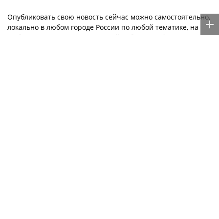
бодром настрое бойцов
выставили на торги
Опубликовать свою новость сейчас можно самостоятельно,
локально в любом городе России по любой тематике, на
любом языке мира с мгновенной публикацией —
здесь
.
Музыкальные новости