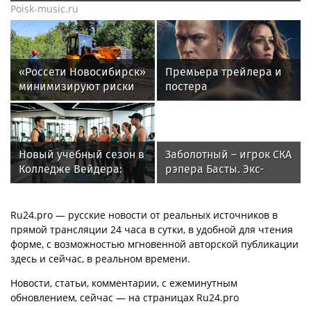
Poisk-music.ru
«Россети Новосибирск»
Премьера трейлера и
минимизируют риски
постера
повреждений ЛЭП за
фантастического
счет масштабной
блокбастера «Девятая
расчистки просек
планета»
Новый учебный сезон в
Заболотный – игрок СКА
Колледже Вейдера:
рэпера Басты. Экс-
стартовали очные
форвард «Спартака»
программы подготовки
будет получать 500
фитнес-тренеров и
тысяч в месяц
Ru24.pro — русские новости от реальных источников в
специалистов
прямой трансляции 24 часа в сутки, в удобной для чтения
индустрии здоровья
форме, с возможностью мгновенной авторской публикации
здесь и сейчас, в реальном времени.
Новости, статьи, комментарии, с ежеминутным
обновлением, сейчас — на страницах Ru24.pro