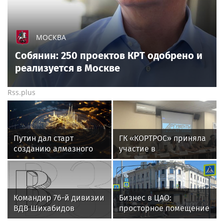
МОСКВА
Собянин: 250 проектов КРТ одобрено и
реализуется в Москве
Rss.plus
Путин дал старт
ГК «КОРТРОС» приняла
созданию алмазного
участие в
кластера в Якутии к
пресс‑конференции о
2027 году
развитии строительной
отрасли в Челябинске
Командир 76-й дивизии
Бизнес в ЦАО:
ВДВ Шихабидов
просторное помещение
рассказал Путину о
на Маросейке