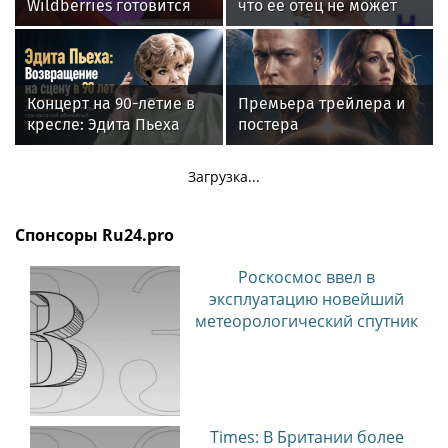
Wildberries готовится
что ее отец не может
запустить собственный
восстановиться после
мессенджер
инсульта
Концерт на 90-летие в
Премьера трейлера и
кресле: Эдита Пьеха
постера
планирует вернуться на
фантастического
сцену
блокбастера «Девятая
Загрузка...
планета»
Спонсоры Ru24.pro
Роскосмос ввел в
эксплуатацию новейший
метеорологический спутник
Times: В Британии более