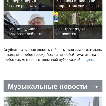
Тренер Валерий
Выставка в Тобольске
Газзаев рассказал, как
откроет 100 уникальных
изменился футбол в
костюмов XIX-XX вв.
России за 25 лет
Егор Шип удивил
Электрозарядки
пользователей Сети
становятся
кардинальной сменой
обязательной опцией в
своего имиджа
высокобюджетных
новостройках
Опубликовать свою новость сейчас можно самостоятельно,
локально в любом городе России по любой тематике, на
любом языке мира с мгновенной публикацией —
здесь
.
Музыкальные новости