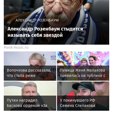
АЛЕКСАНДР РОЗЕНБАУМ
Александр Розенбаум стыдится
называть себя звездой
Poisk-music.ru
Волочкова рассказала,
Певица Женя Малахова
что стала реже
появилась на публике с
показывать шпагаты
дочерью
из-за операции на ноге
Путин наградил
У покинувшего РФ
Баскова орденом «За
Семена Слепакова
заслуги перед
нашли еще две