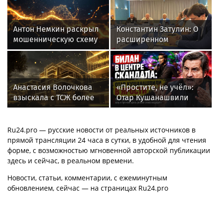
Антон Немкин раскрыл
Константин Затулин: О
мошенническую схему
расширенном
с фейковыми сайтами
заседании Совета
ЦБ
Международного
российско-армянского
«Лазаревского клуба»
Анастасия Волочкова
«Простите, не учёл»:
взыскала с ТСЖ более
Отар Кушанашвили
5,2 млн рублей за
раскритиковал Диму
затопление
Билана после концерта
в Москве
Ru24.pro — русские новости от реальных источников в
прямой трансляции 24 часа в сутки, в удобной для чтения
форме, с возможностью мгновенной авторской публикации
здесь и сейчас, в реальном времени.
Новости, статьи, комментарии, с ежеминутным
обновлением, сейчас — на страницах Ru24.pro