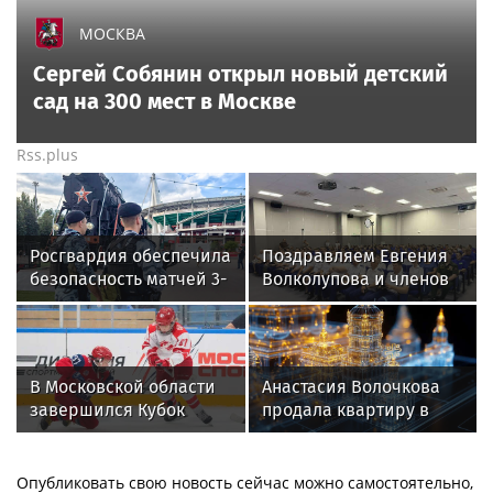
МОСКВА
Сергей Собянин открыл новый детский
сад на 300 мест в Москве
Rss.plus
Росгвардия обеспечила
Поздравляем Евгения
безопасность матчей 3-
Волколупова и членов
го тура РПЛ в Москве
совета ветеранов
прокуратуры с
личными
поощрениями. Но
В Московской области
Анастасия Волочкова
дорожат они и
завершился Кубок
продала квартиру в
коллективными
Александра Овечкина
Питере из-за суда с УК
достижениями!
по хоккею
Опубликовать свою новость сейчас можно самостоятельно,