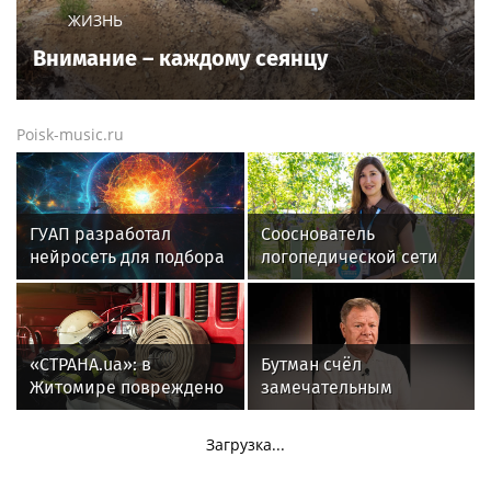
ЖИЗНЬ
Внимание – каждому сеянцу
Poisk-music.ru
ГУАП разработал
Сооснователь
нейросеть для подбора
логопедической сети
обуви по фото стопы
«Разноцветные
цыплята» выступила на
VK Fest
«СТРАНА.ua»: в
Бутман счёл
Житомире повреждено
замечательным
предприятие
решение друзей
«Кромберг энд
Долиной подарить ей
Загрузка...
Шуберт»
квартиру