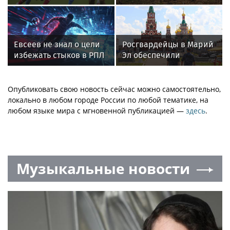
между "Зенитом",
краснокнижных
"Спартаком" и
животных
"Краснодаром"
Евсеев не знал о цели
Росгвардейцы в Марий
избежать стыков в РПЛ
Эл обеспечили
для «Динамо»
правопорядок в ходе
празднования Дня ВДВ
и проведения
Опубликовать свою новость сейчас можно самостоятельно,
матчевого турнира на
локально в любом городе России по любой тематике, на
Кубок Раимкуля
любом языке мира с мгновенной публикацией —
здесь
.
Малахбекова
Музыкальные новости