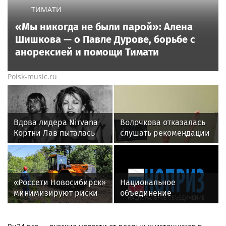
ТИМАТИ
«Мы никогда не были парой»: Алена
Шишкова — о Павле Дурове, борьбе с
анорексией и помощи Тимати
Poisk-music.ru
Вдова лидера Nirvana
Волочкова отказалась
Кортни Лав пыталась
слушать рекомендации
забрать все материалы
врачей после новой
дела Кобейна
травмы: "Слушаю
сердце"
«Россети Новосибирск»
Национальное
минимизируют риски
объединение
повреждений ЛЭП за
изыскателей и
счет масштабной
проектировщиков
расчистки просек
объявляет о приеме