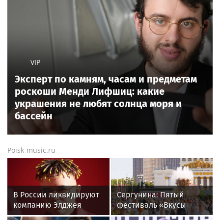
VIP
Эксперт по камням, часам и предметам
роскоши Менди Лифшиц: какие
украшения не любят солнца моря и
бассейн
Poisk-music.ru
В России ликвидируют
Сергунина: Пятый
компанию Элджея
фестиваль «Вкусы
России» пройдет в