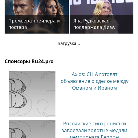
Москве 13–23 августа
Премьера трейлера и
Яна Рудковская
постера
поддержала Диму
фантастического
Билана после скандала
блокбастера «Девятая
с высокой сценой
Загрузка...
планета»
Спонсоры Ru24.pro
Axios: США готовят
объявление о сделке между
Оманом и Ираном
Российские синхронистки
завоевали золотые медали
чемпионата Европы