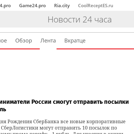
4.pro
Game24.pro
Ria.city
CoolReceptES.ru
Новости 24 часа
ное
Обзор
Лента
Вкратце
иниматели России смогут отправить посылки
бль
Дня Рождения СберБанка все новые корпоративные
СберЛогистики могут отправить 10 посылок по