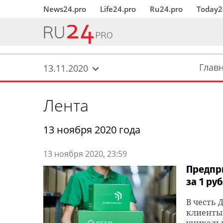
News24.pro
Life24.pro
Ru24.pro
Today2
Глав
13.11.2020
Лента
13 ноября 2020 года
13 ноября 2020, 23:59
Предпр
за 1 ру
В честь 
клиенты 