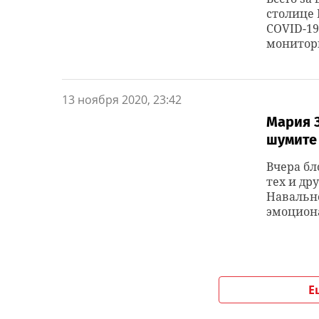
столице 
COVID-19
монитори
13 ноября 2020, 23:42
Мария З
шумите 
Вчера бл
тех и др
Навально
эмоциона
Е