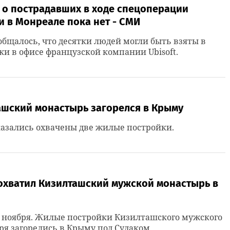
 о пострадавших в ходе спецоперации
 в Монреале пока нет - СМИ
общалось, что десятки людей могли быть взяты в
и в офисе французской компании Ubisoft.
ашский монастырь загорелся в Крыму
азались охвачены две жилые постройки.
охватил Кизилташский мужской монастырь в
3 ноября. Жилые постройки Кизилташского мужского
я загорелись в Крыму под Судаком.