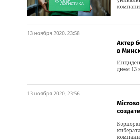
уникальн
компании
13 ноября 2020, 23:58
Актер б
в Минс
Инциден
днем 13 
13 ноября 2020, 23:56
Microso
создате
Корпорац
киберата
компани