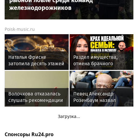
железнодорожников
Poisk-music.ru
Наталья Фриске
Раздел имущества,
затопила десять этажей
отмена брачного
в Москве, соседи
контракта и новые
подали в суд
слухи: как живет
Джиган после развода с
Оксаной Самойловой
Волочкова отказалась
Певец Александр
слушать рекомендации
Розенбаум назвал
врачей после новой
Любовь Орлову
травмы: "Слушаю
настоящей звездой
Загрузка...
сердце"
Спонсоры Ru24.pro