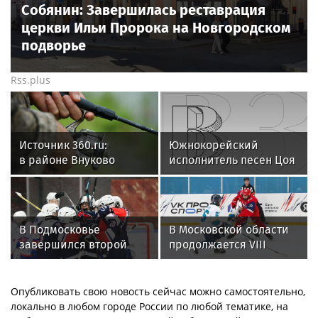
Собянин: Завершилась реставрация
церкви Ильи Пророка на Новгородском
подворье
Rss.plus
Источник 360.ru:
Южнокорейский
в районе Внуково
исполнитель песен Цоя
рыбак поймал
Сон Вон Соп захотел
на крючок затонувший
провести отпуск в
автомобиль
России
В Подмосковье
В Московской области
завершился второй
продолжается VIII
игровой день Кубка
Кубок Александра
Александра Овечкина
Овечкина
Опубликовать свою новость сейчас можно самостоятельно,
локально в любом городе России по любой тематике, на