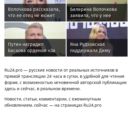
Волочкова рассказала,
Балерина Волочкова
что ее отец не может
заявила, что у нее
восстановиться после
появилась гематома
инсульта
после выхода на сцену
Путин наградил
Яна Рудковская
Баскова орденом «За
поддержала Диму
заслуги перед
Билана после скандала
Отечеством» IV степени
с высокой сценой
Ru24.pro — русские новости от реальных источников в
прямой трансляции 24 часа в сутки, в удобной для чтения
форме, с возможностью мгновенной авторской публикации
здесь и сейчас, в реальном времени.
Новости, статьи, комментарии, с ежеминутным
обновлением, сейчас — на страницах Ru24.pro