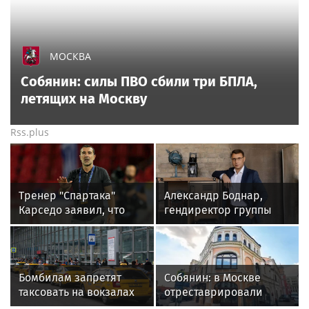
МОСКВА
Собянин: силы ПВО сбили три БПЛА,
летящих на Москву
Rss.plus
Тренер "Спартака"
Александр Боднар,
Карседо заявил, что
гендиректор группы
намерен взять реванш
компаний «Рюрик»: «В
у "Краснодара" в РПЛ
это сложное время наш
опыт и компетенции
могут помочь бизнесу»
Бомбилам запретят
Собянин: в Москве
таксовать на вокзалах
отреставрировали
Москвы и в аэропорту
памятник