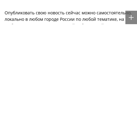
«Внуково»
древнерусского
зодчества
Опубликовать свою новость сейчас можно самостоятельно,
локально в любом городе России по любой тематике, на
любом языке мира с мгновенной публикацией —
здесь
.
Музыкальные новости