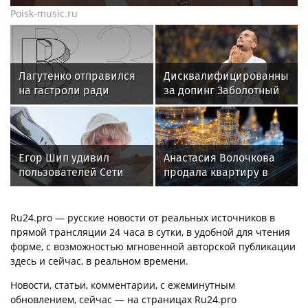
Poisk-music.ru
Лагутенко отправился
Дисквалифицированный
на гастроли ради
за допинг Заболотный
ремонта сгоревшего
подписал контракт с
особняка в США
клубом Басты
Егор Шип удивил
Анастасия Волочкова
пользователей Сети
продала квартиру в
кардинальной сменой
Питере из-за суда с УК
своего имиджа
Ru24.pro — русские новости от реальных источников в
прямой трансляции 24 часа в сутки, в удобной для чтения
форме, с возможностью мгновенной авторской публикации
здесь и сейчас, в реальном времени.
Новости, статьи, комментарии, с ежеминутным
обновлением, сейчас — на страницах Ru24.pro