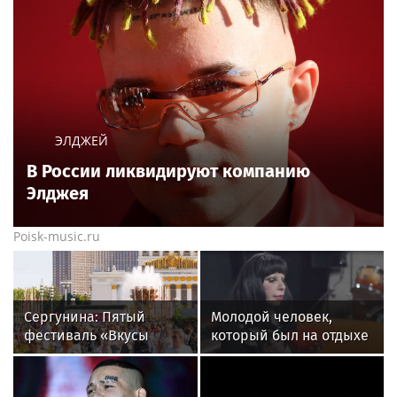
ЭЛДЖЕЙ
В России ликвидируют компанию
Элджея
Poisk-music.ru
Сергунина: Пятый
Молодой человек,
фестиваль «Вкусы
который был на отдыхе
России» пройдет в
с Агузаровой, опроверг
Москве 13–23 августа
роман с певицей