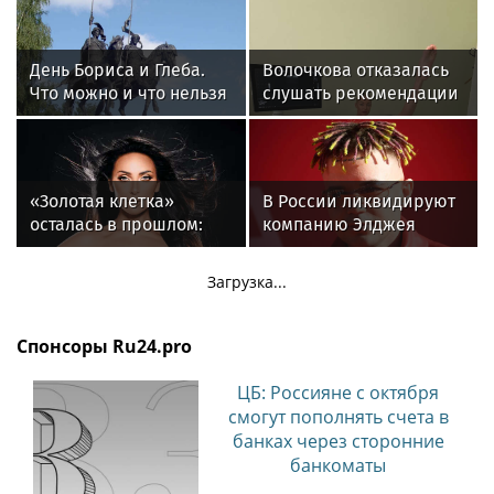
День Бориса и Глеба.
Волочкова отказалась
Что можно и что нельзя
слушать рекомендации
делать 6 августа 2026
врачей после новой
года
травмы: "Слушаю
сердце"
«Золотая клетка»
В России ликвидируют
осталась в прошлом:
компанию Элджея
как Алсу изменила
жизнь после развода
Загрузка...
Спонсоры Ru24.pro
ЦБ: Россияне с октября
смогут пополнять счета в
банках через сторонние
банкоматы