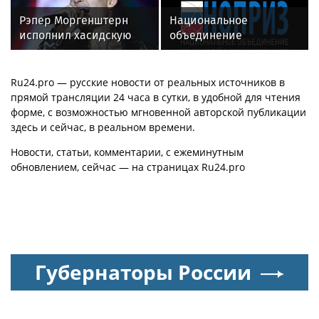
Рэпер Моргенштерн
Национальное
исполнил хасидскую
объединение
молитву на концерте в
изыскателей и
Хайфе
проектировщиков
объявляет о приеме
Ru24.pro — русские новости от реальных источников в
заявок на XI
прямой трансляции 24 часа в сутки, в удобной для чтения
Международный
форме, с возможностью мгновенной авторской публикации
профессиональный
здесь и сейчас, в реальном времени.
конкурс НОПРИЗ на
Новости, статьи, комментарии, с ежеминутным
лучший проект
обновлением, сейчас — на страницах Ru24.pro
Губернаторы России