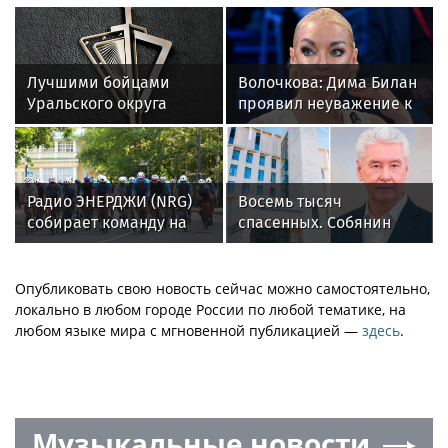
Лучшими бойцами
Волочкова: Дима Билан
Уральского округа
проявил неуважение к
Росгвардии стали
зрителям на своем
военнослужащие
концерте в Москве
озерского соединения
по охране важных
Радио ЭНЕРДЖИ (NRG)
Восемь тысяч
государственных
собирает команду на
спасенных. Собянин
объектов
Tour de Russie в
рассказал о Центре
Петербурге
радиохирургии Склифа
Опубликовать свою новость сейчас можно самостоятельно,
локально в любом городе России по любой тематике, на
любом языке мира с мгновенной публикацией —
здесь
.
Музыкальные новости