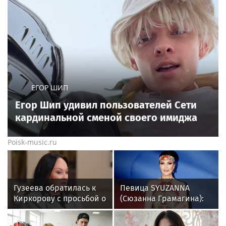
ЕГОР ШИП
Егор Шип удивил пользователей Сети
кардинальной сменой своего имиджа
Poisk-music.ru
Гузеева обратилась к
Певица SYUZANNA
Киркорову с просьбой о
(Сюзанна Грамагина):
помощи собакам в
как перестать
Болгарии
волноваться и начать