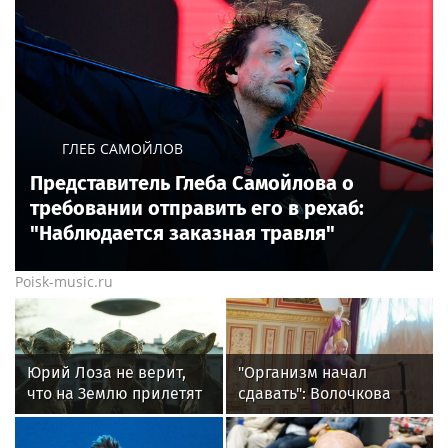
ГЛЕБ САМОЙЛОВ
Представитель Глеба Самойлова о
требовании отправить его в рехаб:
"Наблюдается заказная травля"
Poisk-music.ru
Юрий Лоза не верит,
"Организм начал
что на Землю прилетят
сдавать": Волочкова
инопланетяне
раскрыла причину
отсутствия фотографий