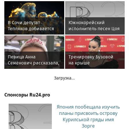
В Сочи депутат
Южнокорейский
Тепляков добивается
исполнитель песен Цоя
изменений в Генплан
Сон Вон Соп захотел
для нового детсада
провести отпуск в
России
Певица Анна
Тренировку Бузовой
Семенович рассказала,
на крыше
что улетела с
в тридцатиградусную
возлюбленным в
жару сняли на видео
Загрузка...
Европу
Спонсоры Ru24.pro
Япония пообещала изучить
планы присвоить острову
Курилськой гряды имя
Зорге