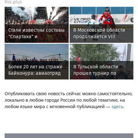
Rss.plus
Стали известны составы
В Московской области
"Спартака" и
продолжается VIII
"Оренбурга" на матч
Кубок Александра
Кубка России
Овечкина
Более 20 лет на страже
В Тульской области
Байконура: авиаотряд
прошел турнир по
Росгвардии отмечает
рыбной ловле среди
годовщину
команд
железнодорожников
Опубликовать свою новость сейчас можно самостоятельно,
локально в любом городе России по любой тематике, на
любом языке мира с мгновенной публикацией —
здесь
.