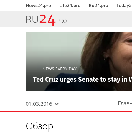
News24.pro
Life24.pro
Ru24.pro
Today2
NEWS EVERY DAY
Ted Cruz urges Senate to stay in 
Глав
01.03.2016
Обзор