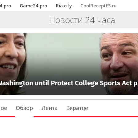
4.pro
Game24.pro
Ria.city
CoolReceptES.ru
Новости 24 часа
Washington until Protect College Sports Act 
ное
Обзор
Лента
Вкратце