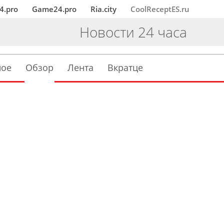
4.pro
Game24.pro
Ria.city
CoolReceptES.ru
Новости 24 часа
ное
Обзор
Лента
Вкратце