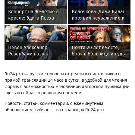
Концерт на 90-летие в
Волочкова: Дима Билан
кресле: Эдита Пьеха
проявил неуважение к
планирует вернуться на
зрителям на своем
сцену
концерте в Москве
Певец Александр
Почти 20 лет вместе,
Розенбаум назвал
брак в больнице и суды
Любовь Орлову
за миллиард: как
настоящей звездой
сейчас живет вдова
Александра Градского
Ru24.pro — русские новости от реальных источников в
прямой трансляции 24 часа в сутки, в удобной для чтения
форме, с возможностью мгновенной авторской публикации
здесь и сейчас, в реальном времени.
Новости, статьи, комментарии, с ежеминутным
обновлением, сейчас — на страницах Ru24.pro