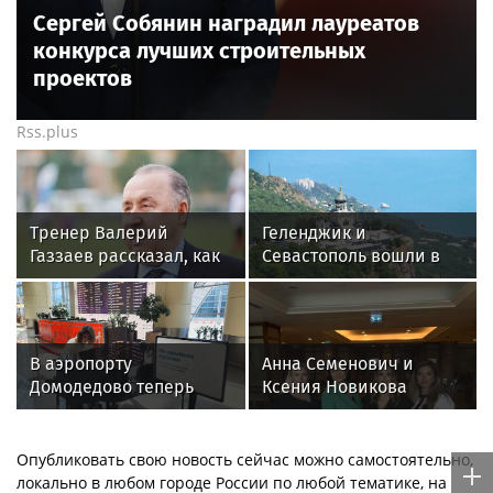
Сергей Собянин наградил лауреатов
конкурса лучших строительных
проектов
Rss.plus
Тренер Валерий
Геленджик и
Газзаев рассказал, как
Севастополь вошли в
изменился футбол в
топ мест летнего
России за 25 лет
отдыха в России с
самым чистым
воздухом
В аэропорту
Анна Семенович и
Домодедово теперь
Ксения Новикова
можно насладиться
призвали женщин не
живой музыкой
молчать о домашнем
насилии.
Опубликовать свою новость сейчас можно самостоятельно,
локально в любом городе России по любой тематике, на