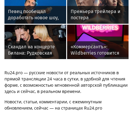
Певец пообещал
Премьера трейлера и
доработать новое шоу,
постера
подвергнутое критике
фантастического
блокбастера «Девятая
планета»
Скандал на концерте
«Коммерсантъ»:
Билана: Рудковская
Wildberries готовится
прокомментировала и
запустить собственный
в Сети "взорвались"
мессенджер
Ru24.pro — русские новости от реальных источников в
прямой трансляции 24 часа в сутки, в удобной для чтения
форме, с возможностью мгновенной авторской публикации
здесь и сейчас, в реальном времени.
Новости, статьи, комментарии, с ежеминутным
обновлением, сейчас — на страницах Ru24.pro