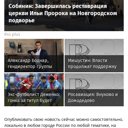
Собянин: Завершилась реставрация
церкви Ильи Пророка на Новгородском
подворье
Rss.plus
Александр Боднар,
Мишустин: Власти
гендиректор группы
продолжат поддержку
компаний «Рюрик»: «В
туристической отрасли
это сложное время наш
Крыма
опыт и компетенции
могут помочь бизнесу»
Экс-футболист Деменко:
Росавиация: Внуково и
гонка за титул будет
Домодедово
между "Зенитом",
ограничили полеты
"Спартаком" и
"Краснодаром"
Опубликовать свою новость сейчас можно самостоятельно,
локально в любом городе России по любой тематике, на