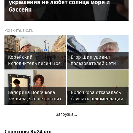
украшения не любят солнца моря и
бассейн
Poisk-music.ru
Корейский
Егор Шип удивил
исполнитель песен Цоя
пользователей Сети
Сон Вон Соп захотел
кардинальной сменой
пожить в Нижнем
своего имиджа
Новгороде
Балерина Волочкова
Волочкова отказалась
заявила, что не состоит
слушать рекомендации
в отношениях с
врачей после новой
молодым журналистом
травмы: "Слушаю
Загрузка...
сердце"
Спонсоры Ru24.pro