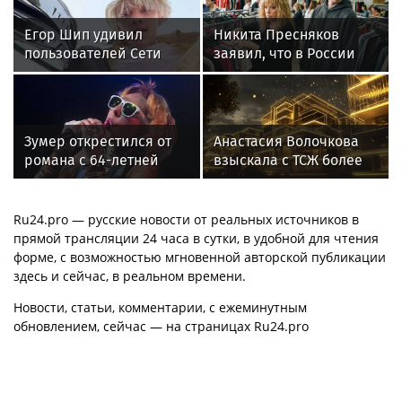
Егор Шип удивил
Никита Пресняков
пользователей Сети
заявил, что в России
кардинальной сменой
его обидели. И
своего имиджа
рассорился с братом
из-за политики
Зумер открестился от
Анастасия Волочкова
романа с 64-летней
взыскала с ТСЖ более
Жанной Агузаровой
5,2 млн рублей за
затопление
Ru24.pro — русские новости от реальных источников в
прямой трансляции 24 часа в сутки, в удобной для чтения
форме, с возможностью мгновенной авторской публикации
здесь и сейчас, в реальном времени.
Новости, статьи, комментарии, с ежеминутным
обновлением, сейчас — на страницах Ru24.pro