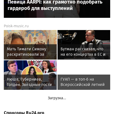
Певица ÁARPI: как грамотно подобрать
гардероб для выступлений
Poisk-music.ru
Мать Тимати Симону
Бутман рассказал, что
раскритиковали за
на его концертах в ЕС и
неудачные фото
США протестовали
возлюбленной сына
проплаченные люди
Валентины
Нюша, Губерниев,
ГУАП — в топ‑6 на
Голден. Звёздные гости
Всероссийской летней
«Дня физкультурника»
Универсиаде по
в Москве
спортивному
Загрузка...
ориентированию
Спонсоры Ru24.pro