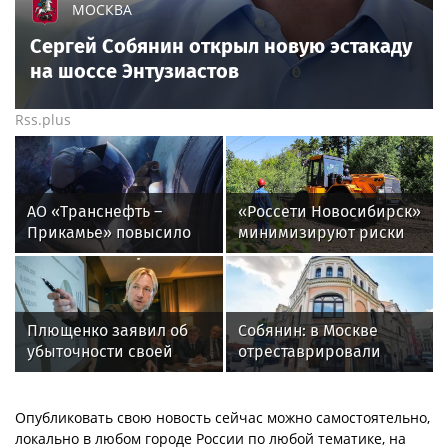
МОСКВА
Сергей Собянин открыл новую эстакаду
на шоссе Энтузиастов
Rss.plus
АО «Транснефть –
«Россети Новосибирск»
Прикамье» повысило
минимизируют риски
надежность
повреждений ЛЭП за
производственной
счет масштабной
инфраструктуры в
расчистки просек
четырех регионах
Плющенко заявил об
Собянин: в Москве
убыточности своей
отреставрировали
академии. Посчитали –
памятник
удивились -
древнерусского
рассказываем
зодчества
Опубликовать свою новость сейчас можно самостоятельно,
локально в любом городе России по любой тематике, на