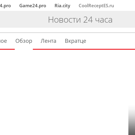
4.pro
Game24.pro
Ria.city
CoolReceptES.ru
Новости 24 часа
ное
Обзор
Лента
Вкратце