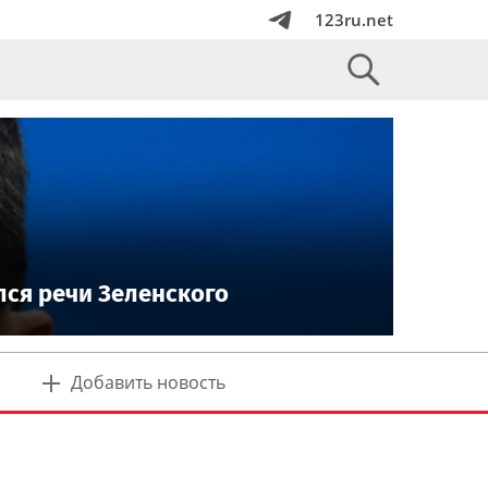
123ru.net
лся речи Зеленского
Добавить новость