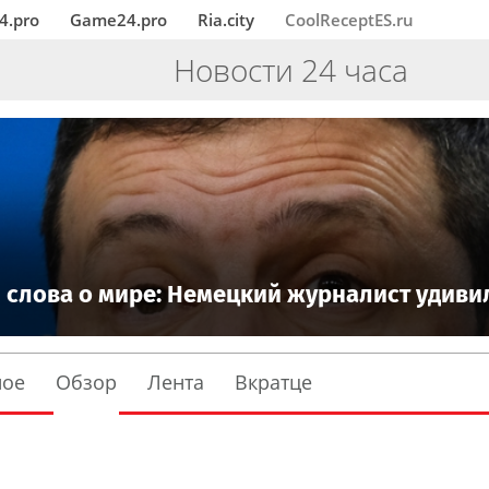
4.pro
Game24.pro
Ria.city
CoolReceptES.ru
Новости 24 часа
и слова о мире: Немецкий журналист удиви
ное
Обзор
Лента
Вкратце