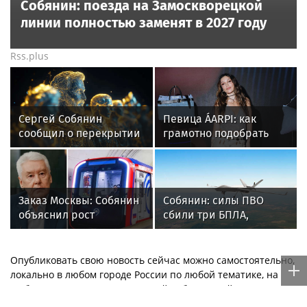
Собянин: поезда на Замоскворецкой
линии полностью заменят в 2027 году
Rss.plus
Сергей Собянин
Певица ÁARPI: как
сообщил о перекрытии
грамотно подобрать
дорог в Москве 8 и 9
гардероб для
августа
выступлений
Заказ Москвы: Собянин
Собянин: силы ПВО
объяснил рост
сбили три БПЛА,
машиностроения в
летящих на Москву
России
Опубликовать свою новость сейчас можно самостоятельно,
локально в любом городе России по любой тематике, на
любом языке мира с мгновенной публикацией —
здесь
.