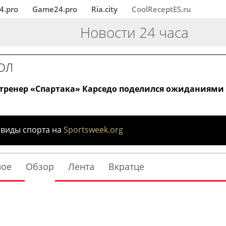
4.pro
Game24.pro
Ria.city
CoolReceptES.ru
Новости 24 часа
ОЛ
тренер «Спартака» Карседо поделился ожиданиями 
 виды спорта на
Sportsweek.org
ное
Обзор
Лента
Вкратце