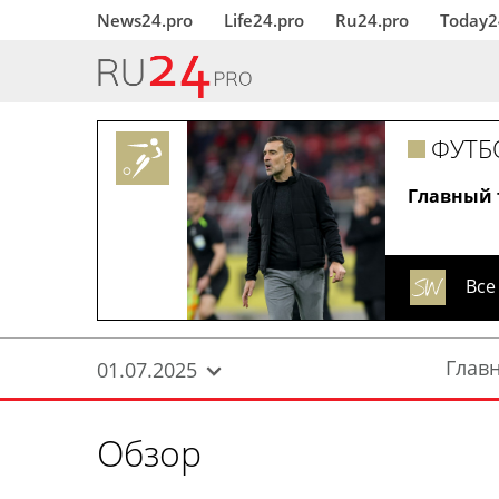
News24.pro
Life24.pro
Ru24.pro
Today2
ФУТБ
Главный 
Все
Глав
01.07.2025
Обзор