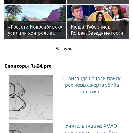
Жанной Агузаровой
Сон Вон Соп захотел
провести отпуск в
России
«Россети Новосибирск»
Нюша, Губерниев,
усилили контроль за
Голден. Звёздные гости
незаконными
«Дня физкультурника»
подвесами ВОЛС: охват
в Москве
Загрузка...
проверок вырос в 1,5
раза
Спонсоры Ru24.pro
В Таиланде начали поиск
трех новых жертв убийц
россиян
Учительница из ХМАО
получила срок за сбыт