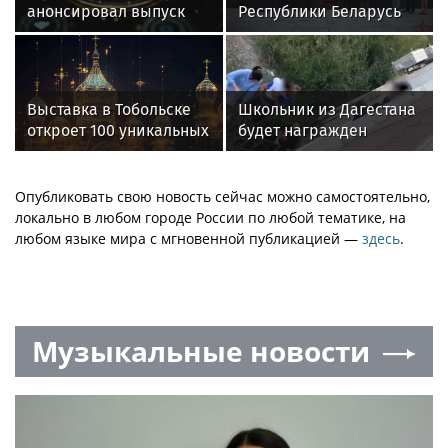
анонсировал выпуск
Республики Беларусь
новых конфет в
ознакомилась с
Пензенской фабрике
передовыми методами
работы Росгвардии в г.
Москве
Выставка в Тобольске
Школьник из Дагестана
откроет 100 уникальных
будет награжден
костюмов XIX-XX вв.
премией Кеосаяна за
спасение ребенка
Опубликовать свою новость сейчас можно самостоятельно,
локально в любом городе России по любой тематике, на
любом языке мира с мгновенной публикацией —
здесь
.
Музыкальные новости