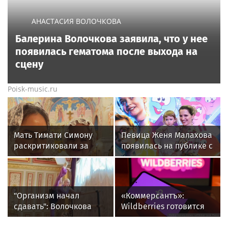
АНАСТАСИЯ ВОЛОЧКОВА
Балерина Волочкова заявила, что у нее
появилась гематома после выхода на
сцену
Poisk-music.ru
Мать Тимати Симону
Певица Женя Малахова
раскритиковали за
появилась на публике с
неудачные фото
дочерью
возлюбленной сына
Валентины
"Организм начал
«Коммерсантъ»:
сдавать": Волочкова
Wildberries готовится
раскрыла причину
запустить собственный
отсутствия фотографий
мессенджер