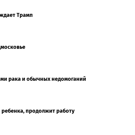
рждает Трамп
дмосковье
ами рака и обычных недомоганий
и ребенка, продолжит работу