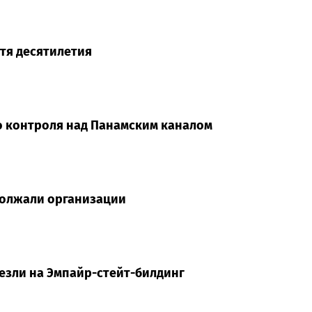
стя десятилетия
о контроля над Панамским каналом
адолжали организации
езли на Эмпайр-стейт-билдинг