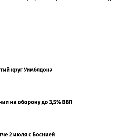
етий круг Уимблдона
ии на оборону до 3,5% ВВП
че 2 июля с Боснией