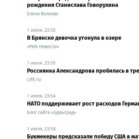
рождения Станислава Говорухина
Елена Волкова
1 июля, 23:55
В Брянске девочка утонула в озере
«РИА Новости»
1 июля, 23:55
Россиянка Александрова пробилась в тр
L!FE.ru
1 июля, 23:54
НАТО поддерживает рост расходов Герман
Блог сайта «Царьград»
1 июля, 23:54
Букмекеры предсказали победу США в мат