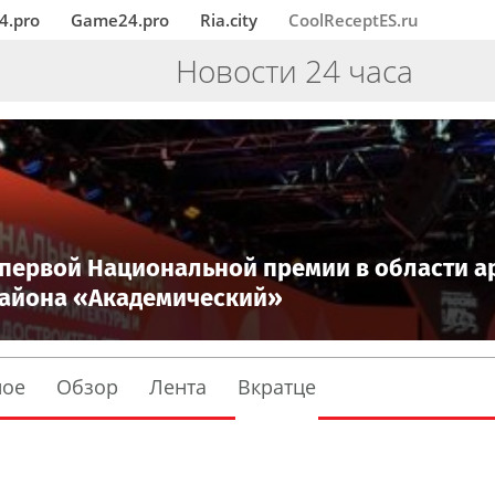
4.pro
Game24.pro
Ria.city
CoolReceptES.ru
Новости 24 часа
 первой Национальной премии в области а
 района «Академический»
ное
Обзор
Лента
Вкратце