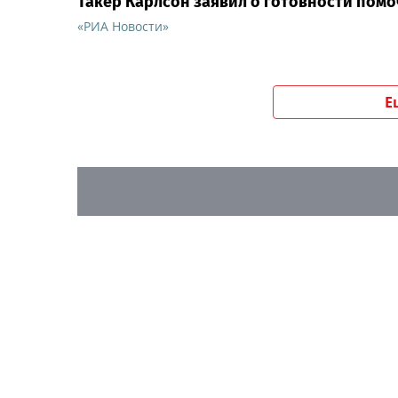
Такер Карлсон заявил о готовности помо
«РИА Новости»
Е