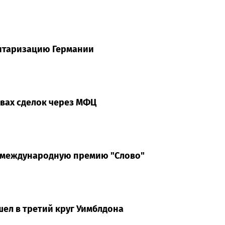
итаризацию Германии
твах сделок через МФЦ
а международную премию "Слово"
ел в третий круг Уимблдона