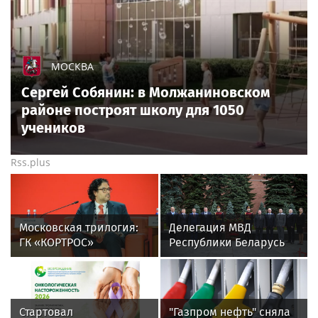
МОСКВА
Сергей Собянин: в Молжаниновском
районе построят школу для 1050
учеников
Rss.plus
Московская трилогия:
Делегация МВД
ГК «КОРТРОС»
Республики Беларусь
рассказала о диалоге с
ознакомилась с
городом через
передовыми методами
искусство, природу и
работы Росгвардии в г.
технологии
Москве
Стартовал
"Газпром нефть" сняла