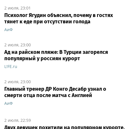
2 июля, 23:01
Психолог Ягудин объяснил, почему в гостях
тянет к еде при отсутствии голода
АиФ
2 июля, 23:00
Ад на райском пляже: В Турции загорелся
популярный у россиян курорт
L!FE.ru
2 июля, 23:00
Главный тренер ДР Конго Десабр узнал о
смерти отца после матча с Англией
АиФ
2 июля, 22:59
Двух девушек похитили на популярном курорте,