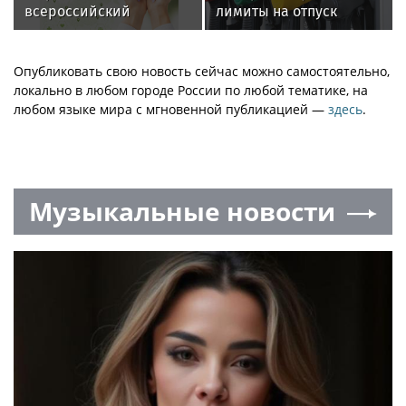
всероссийский
лимиты на отпуск
социальный проект
топлива на АЗС в 13
«Онкологическая
регионах
настороженность 2026»
Опубликовать свою новость сейчас можно самостоятельно,
локально в любом городе России по любой тематике, на
любом языке мира с мгновенной публикацией —
здесь
.
Музыкальные новости