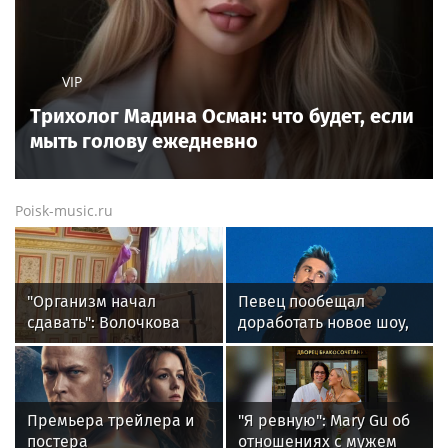
VIP
Трихолог Мадина Осман: что будет, если
мыть голову ежедневно
Poisk-music.ru
"Организм начал
Певец пообещал
сдавать": Волочкова
доработать новое шоу,
раскрыла причину
подвергнутое критике
отсутствия фотографий
со шпагатами
Премьера трейлера и
"Я ревную": Mary Gu об
постера
отношениях с мужем