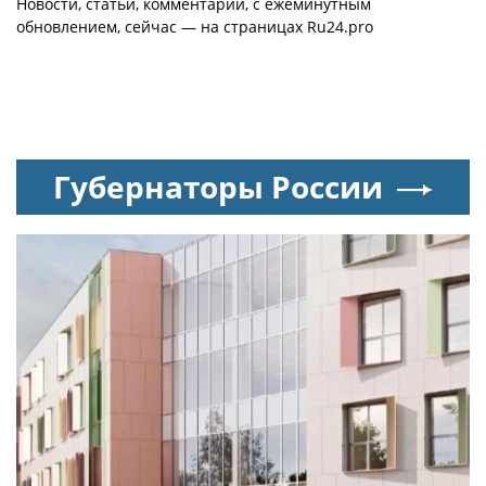
Новости, статьи, комментарии, с ежеминутным
лучший проект
обновлением, сейчас — на страницах Ru24.pro
Губернаторы России