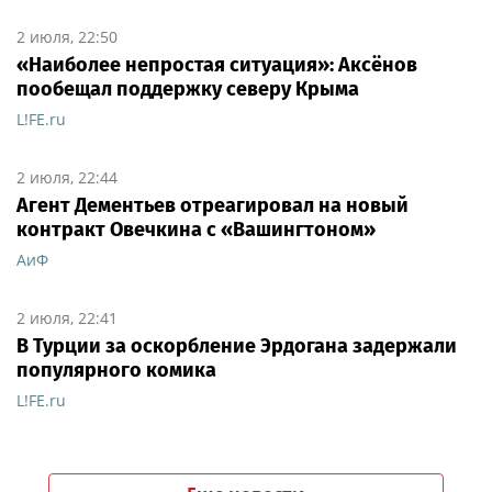
2 июля, 22:50
«Наиболее непростая ситуация»: Аксёнов
пообещал поддержку северу Крыма
L!FE.ru
2 июля, 22:44
Агент Дементьев отреагировал на новый
контракт Овечкина с «Вашингтоном»
АиФ
2 июля, 22:41
В Турции за оскорбление Эрдогана задержали
популярного комика
L!FE.ru