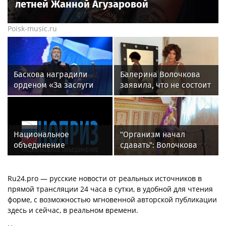
летней Жанной Агузаровой
Poisk-music.ru
Баскова наградили
Балерина Волочкова
орденом «За заслуги
заявила, что не состоит
перед отечеством»
в отношениях с
IV степени
молодым журналистом
Национальное
"Организм начал
объединение
сдавать": Волочкова
изыскателей и
раскрыла причину
проектировщиков
отсутствия фотографий
объявляет о приеме
со шпагатами
Ru24.pro — русские новости от реальных источников в
заявок на XI
прямой трансляции 24 часа в сутки, в удобной для чтения
Международный
форме, с возможностью мгновенной авторской публикации
профессиональный
здесь и сейчас, в реальном времени.
конкурс НОПРИЗ на