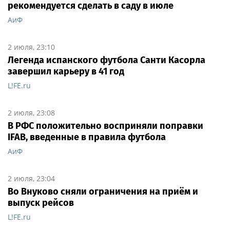
рекомендуется сделать в саду в июле
АиФ
2 июля, 23:10
Легенда испанского футбола Санти Касорла
завершил карьеру в 41 год
L!FE.ru
2 июля, 23:08
В РФС положительно восприняли поправки
IFAB, введенные в правила футбола
АиФ
2 июля, 23:04
Во Внуково сняли ограничения на приём и
выпуск рейсов
L!FE.ru