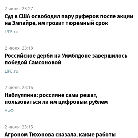
2 июля, 23:27
Суд в США освободил пару руферов после акции
на Эмпайре, им грозит тюремный срок
L!FE.ru
2 июля, 23:18
Российское дерби на Уимблдоне завершилось
победой Самсоновой
L!FE.ru
2 июля, 23:16
Набиуллина: россияне сами решат,
пользоваться ли им цифровым рублем
АиФ
2 июля, 23:15
Агроном Тихонова сказала, какие работы