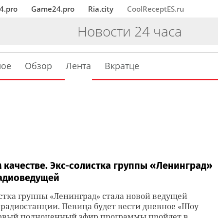
4.pro
Game24.pro
Ria.city
CoolReceptES.ru
Новости 24 часа
ное
Обзор
Лента
Вкратце
 качестве. Экс-солистка группы «Ленинград»
радиоведущей
стка группы «Ленинград» стала новой ведущей
радиостанции. Певица будет вести дневное «Шоу
ервый полноценный эфир программы пройдет в