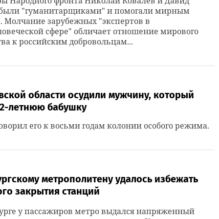
ы Народного фронта Николай Ковалёв и Давид
 были "гуманитарщиками" и помогали мирным
. Молчание зарубежных "экспертов в
овеческой сфере" обличает отношение мирового
ва к российским добровольцам...
вской области осудили мужчину, который
82-летнюю бабушку
оворил его к восьми годам колонии особого режима.
ургскому метрополитену удалось избежать
ого закрытия станций
бурге у пассажиров метро выдался напряженный