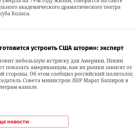
 умерла на 79-м году жизни, говорится на сайте
ьного академического драматического театра
уба Коласа.
готовится устроить США шторм»: эксперт
товит небольшую встряску для Америки. Пекин
т показать американцам, как их рынки зависят от
й стороны. Об этом сообщил российский политолог,
седатель Совета министров ЛНР Марат Баширов в
леграм-канале.
ще новости