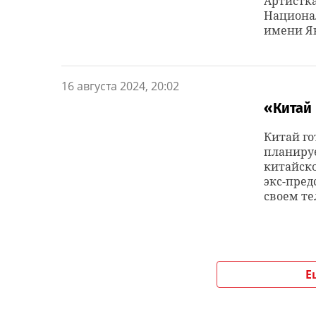
Артистка
Национал
имени Як
16 августа 2024, 20:02
«Китай 
Китай го
планируе
китайско
экс-пред
своем те
Е