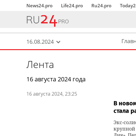
News24.pro
Life24.pro
Ru24.pro
Today2
Глав
16.08.2024
Лента
16 августа 2024 года
16 августа 2024, 23:25
В новом
стала 
Экс-соли
крупной 
Дня». П