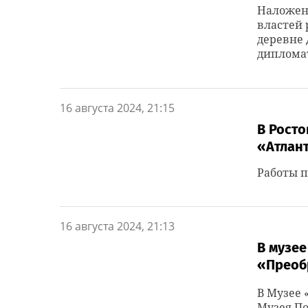
Наложен
властей 
деревне 
дипломат
16 августа 2024, 21:15
В Рост
«Атлан
Работы п
16 августа 2024, 21:13
В музее
«Преоб
В Музее
Музея По