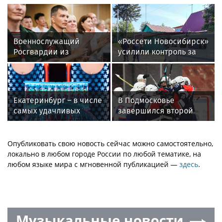
Военнослужащий
«Россети Новосибирск»
Росгвардии из
усилили контроль за
Иркутска поучаствовал
незаконными
в окружном этапе
подвесами ВОЛС: охват
всероссийского
проверок вырос в 1,5
конкурса наставников
раза
Екатеринбург – в числе
В Подмосковье
«Быть, а не казаться»
самых удачливых
завершился второй
городов России в 2026
игровой день Кубка
году
Александра Овечкина
Опубликовать свою новость сейчас можно самостоятельно,
локально в любом городе России по любой тематике, на
любом языке мира с мгновенной публикацией —
здесь
.
Музыкальные новости