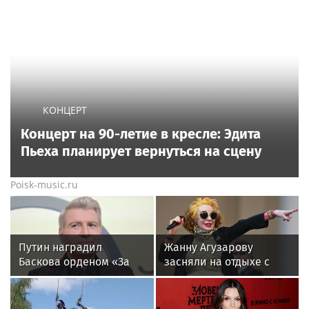
КОНЦЕРТ
Концерт на 90-летие в кресле: Эдита
Пьеха планирует вернуться на сцену
Poisk-music.ru
Путин наградил
Жанну Агузарову
Баскова орденом «За
засняли на отдыхе с
заслуги перед
22‑летним другом
Отечеством» IV степени