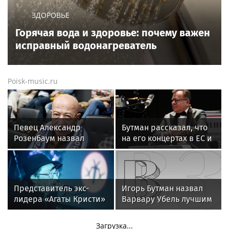
ЗДОРОВЬЕ
Горячая вода и здоровье: почему важен
исправный водонагреватель
Poisk-music.ru
Певец Александр
Бутман рассказал, что
Розенбаум назвал
на его концертах в ЕС и
Любовь Орлову
США протестовали
настоящей звездой
проплаченные люди
Представитель экс-
Игорь Бутман назвал
лидера «Агаты Кристи»
Варвару Убель лучшим
Глеба Самойлова
кандидатом на конкурс
заявила о травле
«Интервидение»
Загрузка...