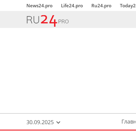
News24.pro
Life24.pro
Ru24.pro
Today2
Глав
30.09.2025