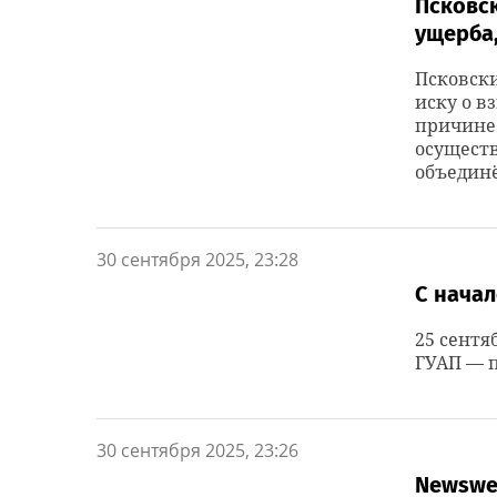
Псковск
ущерба,
Псковски
иску о в
причине 
осуществ
объединё
30 сентября 2025, 23:28
С начал
25 сентя
ГУАП — п
30 сентября 2025, 23:26
Newswe