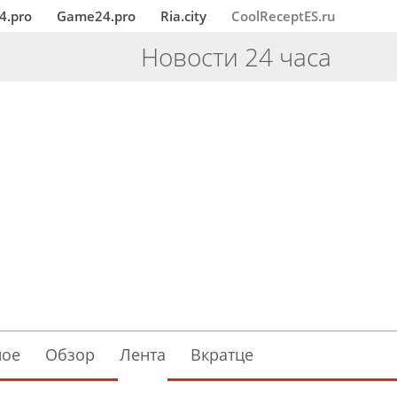
4.pro
Game24.pro
Ria.city
CoolReceptES.ru
Новости 24 часа
ное
Обзор
Лента
Вкратце