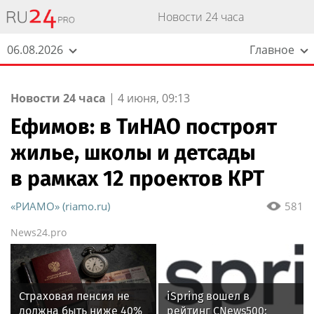
Новости 24 часа
06.08.2026
Главное
Новости 24 часа
|
4 июня, 09:13
Ефимов: в ТиНАО построят
жилье, школы и детсады
в рамках 12 проектов КРТ
«РИАМО» (riamo.ru)
581
News24.pro
Страховая пенсия не
iSpring вошел в
должна быть ниже 40%
рейтинг CNews500: