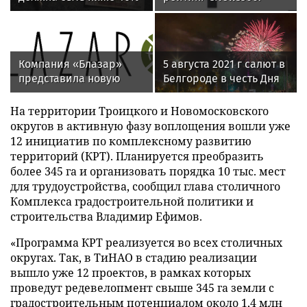
среднего заработка за
крупнейшие ИТ-
предпенсионный год
компании России
работы
Компания «Блазар»
5 августа 2021 г салют в
представила новую
Белгороде в честь Дня
версию системы
города
контроля сетевого
На территории Троицкого и Новомосковского
доступа Blazar NAC 3.0
округов в активную фазу воплощения вошли уже
12 инициатив по комплексному развитию
территорий (КРТ). Планируется преобразить
более 345 га и организовать порядка 10 тыс. мест
для трудоустройства, сообщил глава столичного
Комплекса градостроительной политики и
строительства Владимир Ефимов.
«Программа КРТ реализуется во всех столичных
округах. Так, в ТиНАО в стадию реализации
вышло уже 12 проектов, в рамках которых
проведут редевелопмент свыше 345 га земли с
градостроительным потенциалом около 1,4 млн