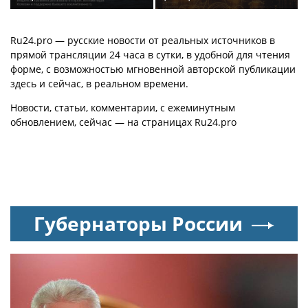
Шишкова — о Павле
концерт Билана в
Дурове, борьбе с
Москве за плохую
анорексией и помощи
организацию
Ru24.pro — русские новости от реальных источников в
Тимати
прямой трансляции 24 часа в сутки, в удобной для чтения
форме, с возможностью мгновенной авторской публикации
здесь и сейчас, в реальном времени.
Новости, статьи, комментарии, с ежеминутным
обновлением, сейчас — на страницах Ru24.pro
Губернаторы России