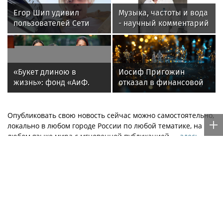
Егор Шип удивил
Музыка, частоты и вода
пользователей Сети
- научный комментарий
кардинальной сменой
Алексея Горшкова
своего имиджа
«Букет длиною в
Иосиф Пригожин
жизнь»: фонд «АиФ.
отказал в финансовой
Доброе сердце»
помощи пасынку-
приглашает школы
банкроту
принять участие в
Опубликовать свою новость сейчас можно самостоятельно,
акции «Дети и Цветы»
локально в любом городе России по любой тематике, на
любом языке мира с мгновенной публикацией —
здесь
.
Музыкальные новости