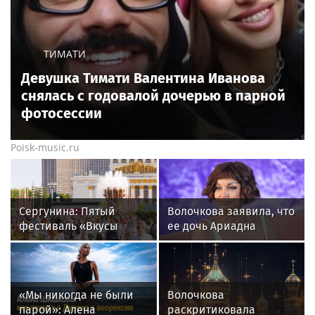
ТИМАТИ
Девушка Тимати Валентина Иванова
снялась с годовалой дочерью в парной
фотосессии
Poisk-music.ru
Сергунина: Пятый
Волочкова заявила, что
фестиваль «Вкусы
ее дочь Ариадна
России» пройдет в
«совершила глупость»,
Москве 13–23 августа
взяв фамилию мужа
«Мы никогда не были
Волочкова
парой»: Алена
раскритиковала