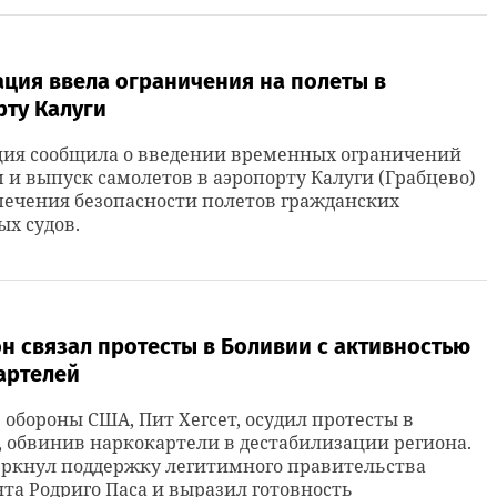
ция ввела ограничения на полеты в
рту Калуги
ция сообщила о введении временных ограничений
 и выпуск самолетов в аэропорту Калуги (Грабцево)
печения безопасности полетов гражданских
х судов.
н связал протесты в Боливии с активностью
артелей
обороны США, Пит Хегсет, осудил протесты в
 обвинив наркокартели в дестабилизации региона.
еркнул поддержку легитимного правительства
та Родриго Паса и выразил готовность