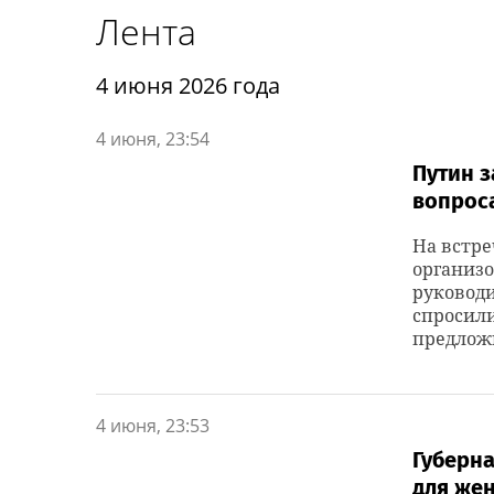
Лента
4 июня 2026 года
4 июня, 23:54
Путин з
вопроса
На встр
организо
руковод
спросили
предложи
4 июня, 23:53
Губерна
для же