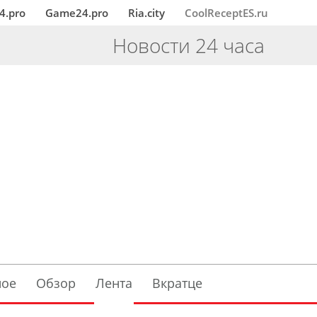
4.pro
Game24.pro
Ria.city
CoolReceptES.ru
Новости 24 часа
ное
Обзор
Лента
Вкратце