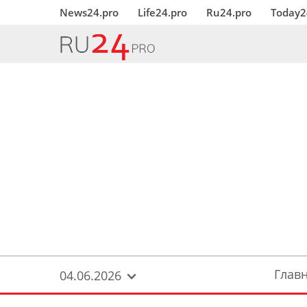
News24.pro
Life24.pro
Ru24.pro
Today2
Глав
04.06.2026