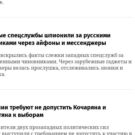
е.
ые спецслужбы шпионили за русскими
иками через айфоны и мессенджеры
 вскрылись факты слежки западных спецслужб за
венными чиновниками. Через зарубежные гаджеты и
жеры велась прослушка, отслеживались звонки и
а.
ии требуют не допустить Кочаряна и
тяна к выборам
вители двух прозападных политических сил
выступили с требованием не допустить к участию в