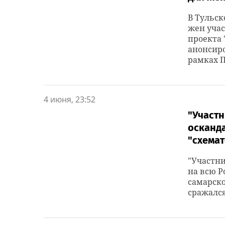
В Тульск
жен уча
проекта 
анонсиро
рамках П
4 июня, 23:52
"Участн
осканда
"схемат
"Участни
на всю Р
самарско
сражался