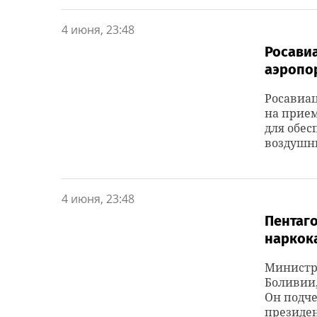
4 июня, 23:48
Росавиа
аэропо
Росавиа
на прием
для обес
воздушны
4 июня, 23:48
Пентаго
наркок
Министр 
Боливии,
Он подч
президен