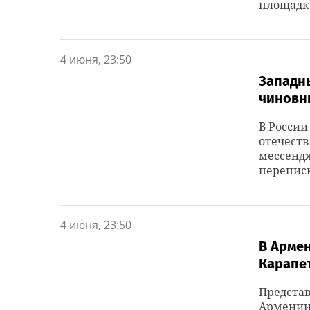
площадк
4 июня, 23:50
Западн
чиновн
В России
отечест
мессенд
переписк
4 июня, 23:50
В Армен
Карапе
Предста
Армении 