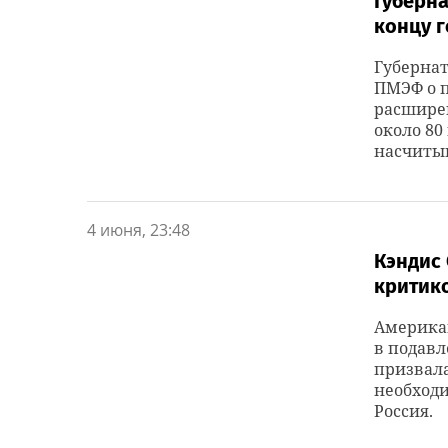
Губерна
концу г
Губерна
ПМЭФ о п
расширен
около 80
насчитыв
4 июня, 23:48
Кэндис 
критико
Американ
в подавл
призвала
необходи
Россия.