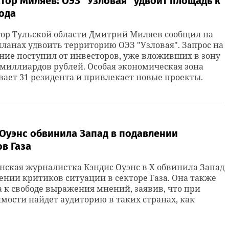
тор Миляев: ОЭЗ "Узловая" удвоит площадь к
ода
тор Тульской области Дмитрий Миляев сообщил на
ланах удвоить территорию ОЭЗ "Узловая". Запрос на
ие поступил от инвесторов, уже вложивших в зону
 миллиардов рублей. Особая экономическая зона
ает 31 резидента и привлекает новые проекты.
Оуэнс обвинила Запад в подавлении
в Газа
ская журналистка Кэндис Оуэнс в X обвинила Запад
ении критиков ситуации в секторе Газа. Она также
 к свободе выражения мнений, заявив, что при
мости найдет аудиторию в таких странах, как