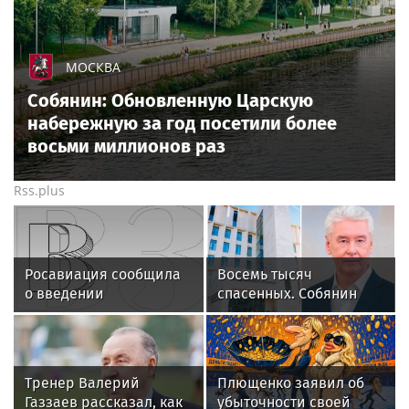
МОСКВА
Собянин: Обновленную Царскую
набережную за год посетили более
восьми миллионов раз
Rss.plus
Росавиация сообщила
Восемь тысяч
о введении
спасенных. Собянин
ограничений на полеты
рассказал о Центре
в Домодедово
радиохирургии Склифа
Тренер Валерий
Плющенко заявил об
Газзаев рассказал, как
убыточности своей