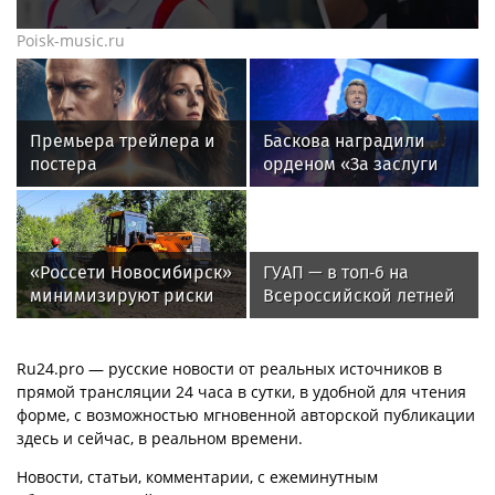
Poisk-music.ru
Премьера трейлера и
Баскова наградили
постера
орденом «За заслуги
фантастического
перед отечеством»
блокбастера «Девятая
IV степени
планета»
«Россети Новосибирск»
ГУАП — в топ‑6 на
минимизируют риски
Всероссийской летней
повреждений ЛЭП за
Универсиаде по
счет масштабной
спортивному
расчистки просек
ориентированию
Ru24.pro — русские новости от реальных источников в
прямой трансляции 24 часа в сутки, в удобной для чтения
форме, с возможностью мгновенной авторской публикации
здесь и сейчас, в реальном времени.
Новости, статьи, комментарии, с ежеминутным