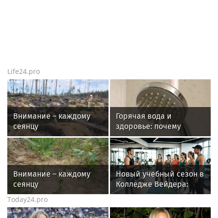
Life24.pro
Внимание – каждому
Горячая вода и
сеянцу
здоровье: почему
важен исправный
водонагреватель
Внимание – каждому
Новый учебный сезон в
сеянцу
Колледже Вейдера:
стартовали очные
Today24.pro
программы подготовки
фитнес-тренеров и