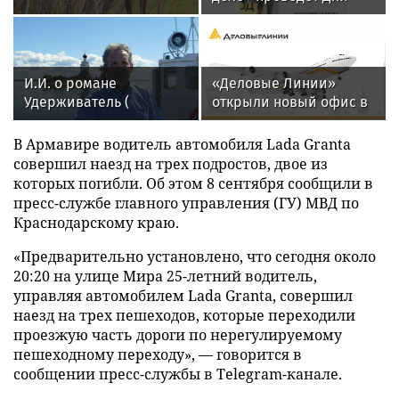
открытых дверей для
молодых людей с
ментальными
особенностями и их
И.И. о романе
«Деловые Линии»
близких
Удерживатель (
открыли новый офис в
Удерживающий сейчас
аэропорту
) русского вологодского
Благовещенска
В Армавире водитель автомобиля Lada Granta
писателя и поэта
совершил наезд на трех подростов, двое из
Андрея Малышева (
которых погибли. Об этом 8 сентября сообщили в
роман опубликован в
пресс-службе главного управления (ГУ) МВД по
2016 г. )
Краснодарскому краю.
«Предварительно установлено, что сегодня около
20:20 на улице Мира 25-летний водитель,
управляя автомобилем Lada Granta, совершил
наезд на трех пешеходов, которые переходили
проезжую часть дороги по нерегулируемому
пешеходному переходу», — говорится в
сообщении пресс-службы в Telegram-канале.