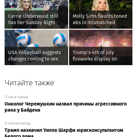
специалистов
индустрии здоровья
Carrie Underwood still
Molly Sims flaunts toned
has her Sunday Night
abs in mismatched
Football fastball,
bikini during perfect
awkward Jim Harbaugh &
beach day with her kids
Baywatch Livvy Dunne!
USA Volleyball suggests
Trump's 4th of July
changes coming to sex
fireworks display on
testing, while junior
National Mall confirmed
families raise male
as largest in history
athlete concerns
Читайте также
3 часа назад
Онколог Черемушкин назвал причины агрессивного
рака у Байдена
9 часов назад
Трамп назначил Уилла Шарфа юрисконсультантом
Белого дома