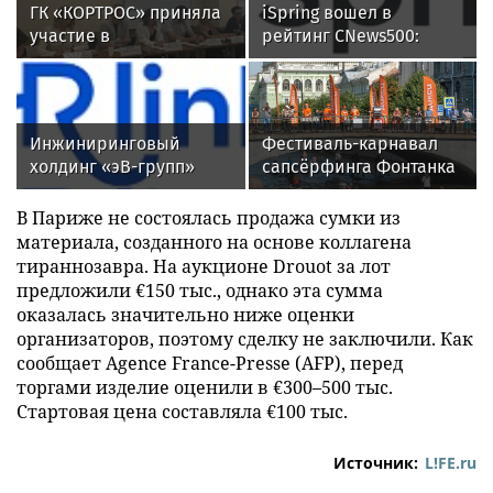
ГК «КОРТРОС» приняла
iSpring вошел в
участие в
рейтинг CNews500:
пресс‑конференции о
крупнейшие ИТ-
развитии строительной
компании России
отрасли в Челябинске
Инжиниринговый
Фестиваль-карнавал
холдинг «эВ-групп»
сапсёрфинга Фонтанка
ускорил кадровый
SUP-2026. Крюков
документооборот с
канал. Санкт-Петербург
В Париже не состоялась продажа сумки из
помощью HRlink
материала, созданного на основе коллагена
тираннозавра. На аукционе Drouot за лот
предложили €150 тыс., однако эта сумма
оказалась значительно ниже оценки
организаторов, поэтому сделку не заключили. Как
сообщает Agence France-Presse (AFP), перед
торгами изделие оценили в €300–500 тыс.
Стартовая цена составляла €100 тыс.
Источник:
L!FE.ru